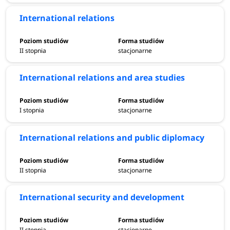
studiów. Na kandydatów czekają:
filologia ukraińska.
International relations
język – komunikacja – przekład, studia polskie dla
cudzoziemców, twórcze pisanie, korean studies, studia
strategiczne nad azją, laboratoria kultury współczesnej.
II stopnia
stacjonarne
International relations and area studies
I stopnia
stacjonarne
International relations and public diplomacy
II stopnia
stacjonarne
International security and development
II stopnia
stacjonarne