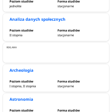
Jagiellońskim w roku akademickim 2025/2026 na studiach
jednolite
stacjonarne
stacjonarnych pierwszego stopnia i jednolitych studiach
magisterskich według ogólnej liczby zgłoszeń kandydatów
Analiza danych społecznych
to:
Prawo
(1933),
Psychologia
(
1828 - Wydział
Filozoficzny),
Psychologia
(1428 - Wydział Zarządzania i
II stopnia
stacjonarne
Komunikacji Społecznej),
Kierunek lekarski
(1243)
oraz
Fizjoterapia
(1142).
Jeśli natomiast weźmiemy pod uwagę liczbę kandydatów
na jedno miejsce, najbardziej obleganymi kierunkami były:
filologia orientalna - japonistyka (13,43),
psychologia
Archeologia
(13,06),
kierunek lekarsko-dentystyczny (12,05),
fizjoterapia
(11,42), elektroradiologia (11,10) oraz ekonomia
(10,93).
I stopnia, II stopnia
stacjonarne
Astronomia
Najpopularniejsze kierunki studiów w Uniwersytecie