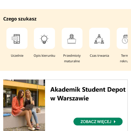
Czego szukasz
Uczelnie
Opis kierunku
Przedmioty
Czas trwania
Termi
maturalne
rekruta