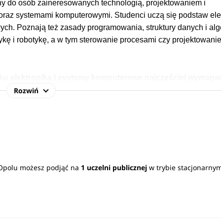
ny do osób zaineresowanych technologią, projektowaniem i
raz systemami komputerowymi. Studenci uczą się podstaw elek
ych. Poznają też zasady programowania, struktury danych i alg
ykę i robotykę, a w tym sterowanie procesami czy projektowani
unku elektronika i systemy komputerowe najczęściej wymaga
Rozwiń
a, język polski, matematyka, język obcy.
Sprawdź
wymagane
ych branżach i sektorach gospodarki. Dzięki wszechstronnym
z elektroniką, informatyką, telekomunikacją, automatyzacją i
a tym kierunku zdobywają przygotowanie do pracy m.in. przy
owanych czy systemów wbudowanych.
Zobacz
pełen opis kierunk
 Opolu możesz podjąć na
1 uczelni publicznej
w trybie stacjonarny