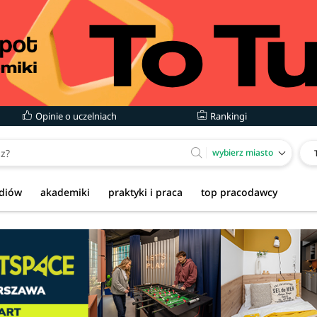
Opinie o uczelniach
Rankingi
wybierz miasto
udiów
akademiki
praktyki i praca
top pracodawcy