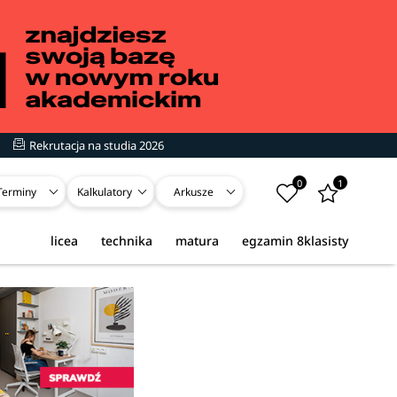
Rekrutacja na studia 2026
0
1
Terminy
Kalkulatory
Arkusze
licea
technika
matura
egzamin 8klasisty