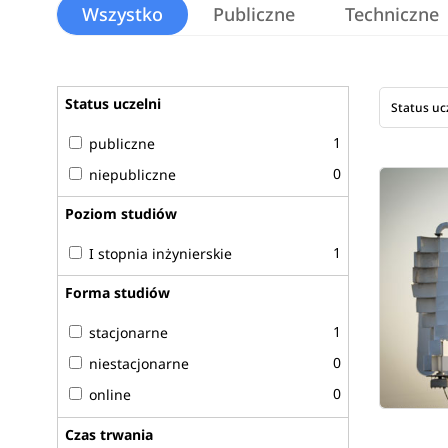
Wszystko
Publiczne
Techniczne
Status uczelni
Status uc
1
publiczne
0
niepubliczne
Poziom studiów
1
I stopnia inżynierskie
Forma studiów
1
stacjonarne
0
niestacjonarne
0
online
Czas trwania