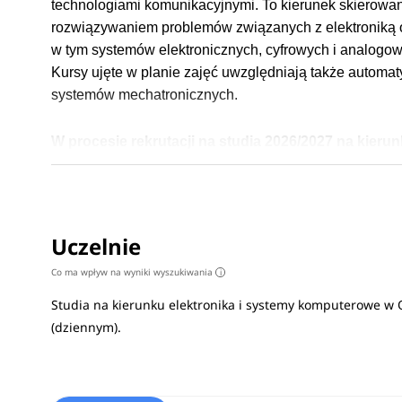
technologiami komunikacyjnymi. To kierunek skierowa
rozwiązywaniem problemów związanych z elektroniką o
w tym systemów elektronicznych, cyfrowych i analogow
Kursy ujęte w planie zajęć uwzględniają także automat
systemów mechatronicznych.
W procesie rekrutacji na studia 2026/2027 na kier
przedmioty maturalne to:
fizyka, chemia, informatyk
przedmioty maturalne na uczelniach
>
Absolwenci mają wiele możliwości zatrudnienia w różn
Uczelnie
umiejętnościom mogą pracować w obszarach związanych 
Co ma wpływ na wyniki wyszukiwania
i
pokrewnymi dziedzinami. Wybierając
studia w Opolu
n
projektowaniu układów elektronicznych, płytek druk
Studia na kierunku elektronika i systemy komputerowe w
(dziennym).