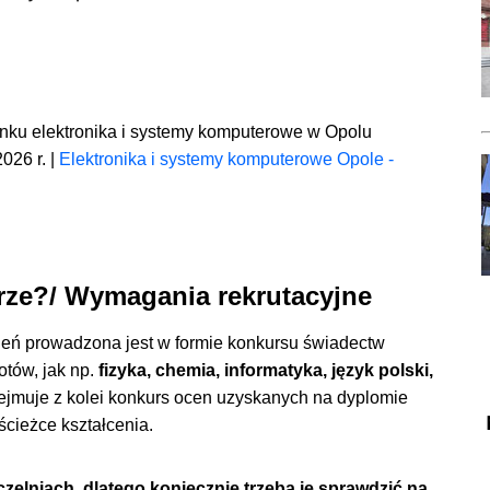
runku elektronika i systemy komputerowe w Opolu
026 r. |
Elektronika i systemy komputerowe Opole -
rze?/ Wymagania rekrutacyjne
pień prowadzona jest w formie konkursu świadectw
otów, jak np.
fizyka, chemia, informatyka, język polski,
obejmuje z kolei konkurs ocen uzyskanych na dyplomie
cieżce kształcenia.
elniach, dlatego koniecznie trzeba je sprawdzić na