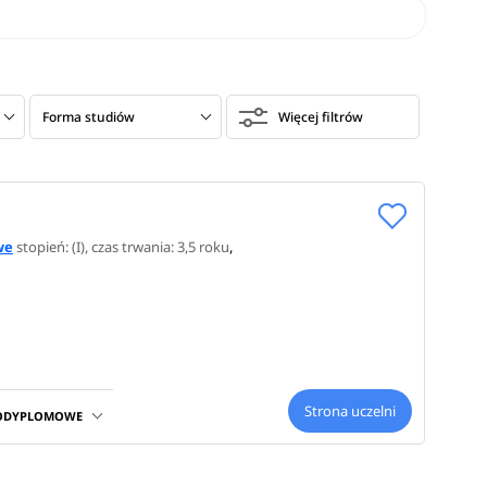
Forma studiów
Więcej filtrów
we
stopień: (I)
, czas trwania: 3,5 roku
,
Strona uczelni
PODYPLOMOWE