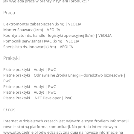
Jak wygląda praca w branży inżynierii i produkcji?
Praca
Elektromonter zabezpieczeń (k/m) | VEOLIA
Monter Spawacz (k/m) | VEOLIA
Koordynator ds. handlu i logistyki operacyjnej (k/m) | VEOLIA
Pomocnik serwisanta HVAC (k/m) | VEOLIA
Specjalista ds. innowacji (k/m) | VEOLIA
Praktyki
Płatne praktyki | Audyt | PwC
Płatne praktyki | Odnawialne Źródła Energii - doradztwo biznesowe |
PwC
Płatne praktyki | Audyt | PwC
Płatne praktyki | Audyt | PwC
Płatne Praktyki | .NET Developer | PwC
O nas
Internet w dzisiejszych czasach jest najważniejszym źródłem informacji i
równie istotną platformą komunikacji. Na portalu internetowym
www.otouczelnie.pl odwiedzający znajdują najnowsze informacje na