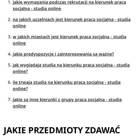
jakie wymagania podczas rekrutacji na kierunek praca
socjalna - studia online
na jakich uczelniach jest kierunek praca socjalna - studia
online
w jakich miastach jest kierunek praca socjalna - studia
online
jakie predyspozycje i zainteresowania są ważne?
jak wyglądają studia na kierunku praca socjalna - studia
online?
ile trwają studia na kierunku praca socjalna - studia
online?
jakie są inne kierunki z grupy praca socjalna - studia
online
JAKIE PRZEDMIOTY ZDAWAĆ