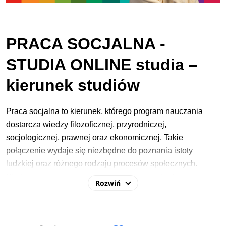
PRACA SOCJALNA -
STUDIA ONLINE studia –
kierunek studiów
Praca socjalna to kierunek, którego program nauczania
dostarcza wiedzy filozoficznej, przyrodniczej,
socjologicznej, prawnej oraz ekonomicznej. Takie
połączenie wydaje się niezbędne do poznania istoty
ludzkiej oraz różnego rodzaju procesów społecznych.
Studenci zaznajamiają się z procesami zachodzącymi w
Rozwiń
organizmie człowieka gwarantującymi jego dobre
funkcjonowanie biologiczne, psychiczne oraz społeczne,
jak również zagłębiają się w mechanizmy rzutujące na