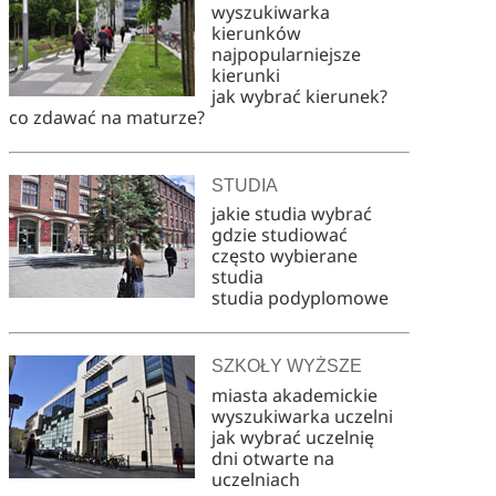
wyszukiwarka
kierunków
najpopularniejsze
kierunki
jak wybrać kierunek?
co zdawać na maturze?
STUDIA
jakie studia wybrać
gdzie studiować
często wybierane
studia
studia podyplomowe
SZKOŁY WYŻSZE
miasta akademickie
wyszukiwarka uczelni
jak wybrać uczelnię
dni otwarte na
uczelniach