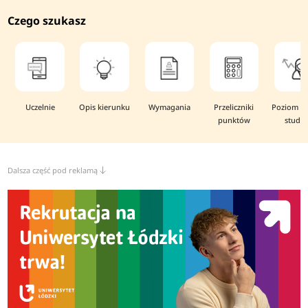
Czego szukasz
Uczelnie
Opis kierunku
Wymagania
Przeliczniki
Poziom i 
punktów
studi
Dalsza część pod reklamą