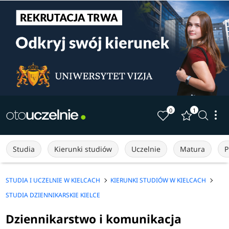
0
1
Studia
Kierunki studiów
Uczelnie
Matura
P
STUDIA I UCZELNIE W KIELCACH
KIERUNKI STUDIÓW W KIELCACH
STUDIA DZIENNIKARSKIE KIELCE
Dziennikarstwo i komunikacja