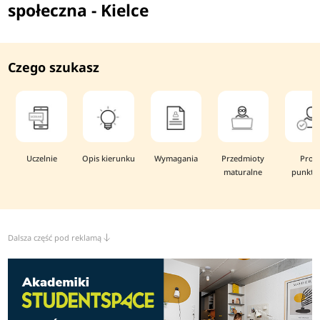
społeczna - Kielce
Czego szukasz
Uczelnie
Opis kierunku
Wymagania
Przedmioty
Prog
maturalne
punkto
Dalsza część pod reklamą