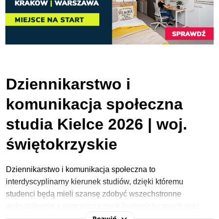
Dziennikarstwo i
komunikacja społeczna
studia Kielce 2026 | woj.
świętokrzyskie
Dziennikarstwo i komunikacja społeczna to
interdyscyplinarny kierunek studiów, dzięki któremu
studenci będą mieli szansę zdobyć wszechstronne
wykształcenie z pogranicza nauk humanistycznych oraz
Rozwiń
społecznych. Co więcej, w programie kształcenia nie