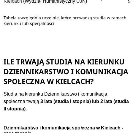
Kielcach
(Wydział Humanistyczny UJK)
st
Tabela uwzględnia uczelnie, które prowadzą studia w ramach
kierunku lub specjalności
ILE TRWAJĄ STUDIA NA KIERUNKU
DZIENNIKARSTWO I KOMUNIKACJA
SPOŁECZNA W KIELCACH?
Studia na kierunku Dziennikarstwo i komunikacja
społeczna trwają
3 lata (studia I stopnia) lub 2 lata (studia
II stopnia).
Dziennikarstwo i komunikacja społeczna w Kielcach -