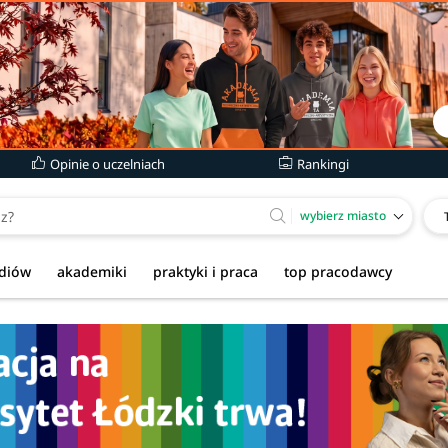
Opinie o uczelniach
Rankingi
wybierz miasto
udiów
akademiki
praktyki i praca
top pracodawcy