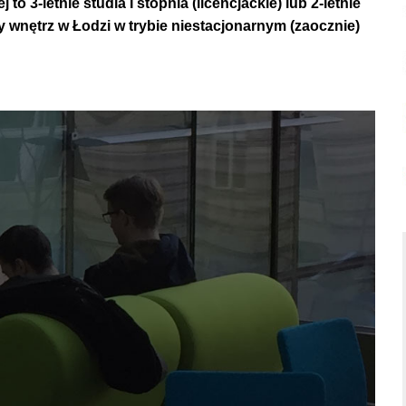
to 3-letnie studia I stopnia (licencjackie) lub 2-letnie
ry wnętrz w Łodzi w trybie niestacjonarnym (zaocznie)