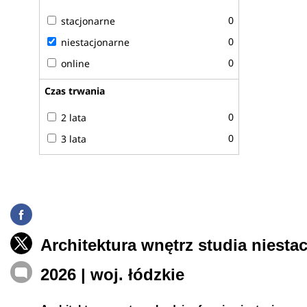
0
stacjonarne
0
niestacjonarne
0
online
Czas trwania
0
2 lata
0
3 lata
Architektura wnętrz studia niesta
2026 | woj. łódzkie