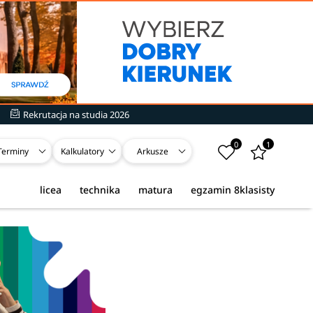
Rekrutacja na studia 2026
0
1
Terminy
Kalkulatory
Arkusze
licea
technika
matura
egzamin 8klasisty