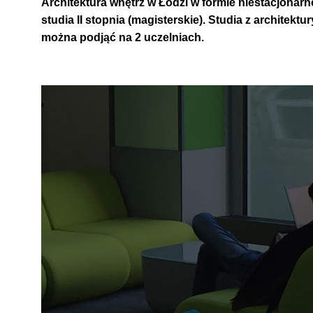
Architektura wnętrz w Łodzi w formie niestacjonarnej 
studia II stopnia (magisterskie)
. Studia z architektu
można podjąć na 2 uczelniach.