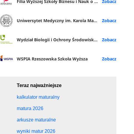
Filia Wyższej Szkoły Biznesu i Nauk o Zdrowiu w Rybniku
Uniwersytet Medyczny im. Karola Marcinkowskiego w Poznaniu
Wydział Biologii i Ochrony Środowiska UŁ
WSPIA Rzeszowska Szkoła Wyższa
Teraz najważniejsze
kalkulator maturalny
matura 2026
arkusze maturalne
wyniki matur 2026