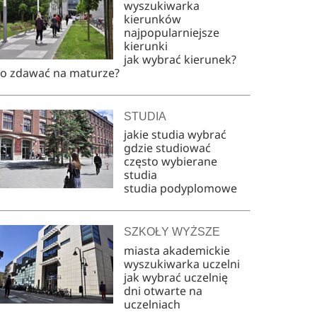
wyszukiwarka
kierunków
najpopularniejsze
kierunki
jak wybrać kierunek?
co zdawać na maturze?
STUDIA
jakie studia wybrać
gdzie studiować
często wybierane
studia
studia podyplomowe
SZKOŁY WYŻSZE
miasta akademickie
wyszukiwarka uczelni
jak wybrać uczelnię
dni otwarte na
uczelniach