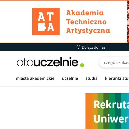
Dołącz do nas
miasta akademickie
uczelnie
studia
kierunki st