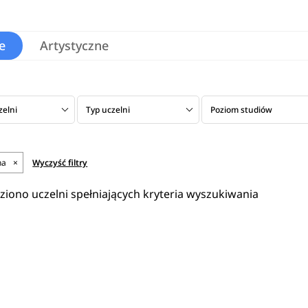
e
Artystyczne
zelni
Typ uczelni
Poziom studiów
na
×
Wyczyść filtry
eziono uczelni spełniających kryteria wyszukiwania