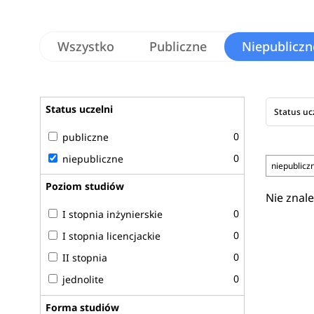
Wszystko
Publiczne
Niepubliczn
Status uczelni
Status uc
0
publiczne
0
niepubliczne
niepublicz
Poziom studiów
Nie znal
0
I stopnia inżynierskie
0
I stopnia licencjackie
0
II stopnia
0
jednolite
Forma studiów