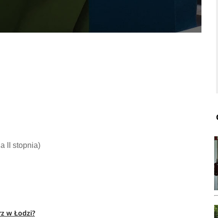
ia II stopnia)
rz w Łodzi?