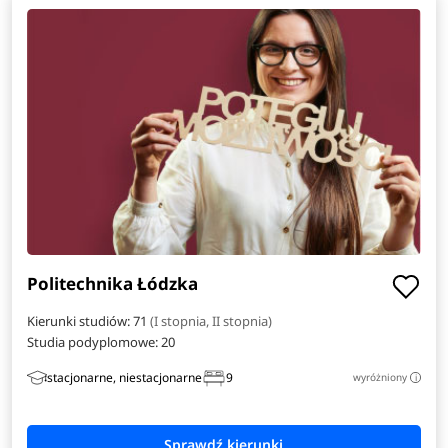
Politechnika Łódzka
Kierunki studiów: 71
(I stopnia, II stopnia)
Studia podyplomowe:
20
stacjonarne, niestacjonarne
9
wyróżniony
i