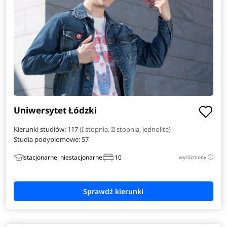
Uniwersytet Łódzki
Kierunki studiów: 117
(I stopnia, II stopnia, jednolite)
Studia podyplomowe:
57
stacjonarne, niestacjonarne
10
wyróżniony
i