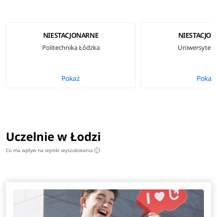
NIESTACJONARNE
NIESTACJO
Politechnika Łódzka
Uniwersytet 
Pokaż
Pokaż
Uczelnie w Łodzi
Co ma wpływ na wyniki wyszukiwania
i