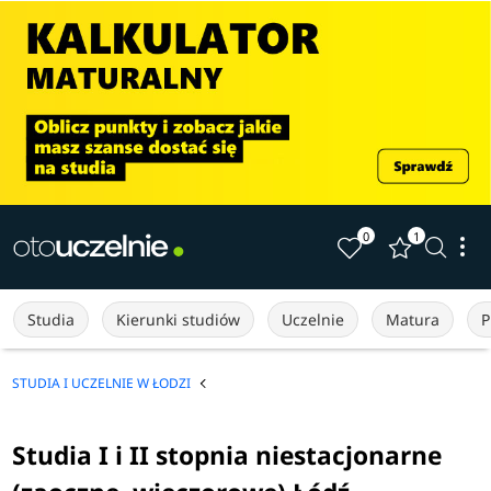
0
1
Studia
Kierunki studiów
Uczelnie
Matura
P
STUDIA I UCZELNIE W ŁODZI
Studia I i II stopnia niestacjonarne