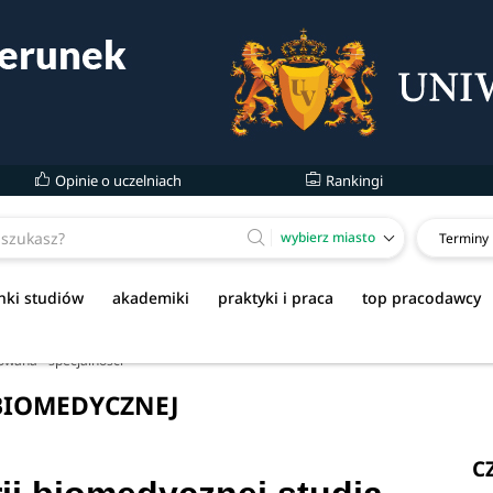
Opinie o uczelniach
Rankingi
wybierz miasto
Terminy
nki studiów
akademiki
praktyki i praca
top pracodawcy
owana - specjalności
BIOMEDYCZNEJ
C