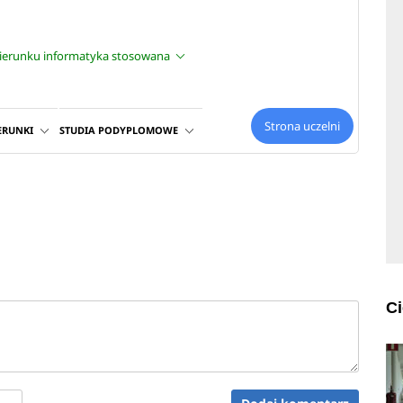
e
kierunku informatyka stosowana
Strona uczelni
ERUNKI
STUDIA PODYPLOMOWE
C