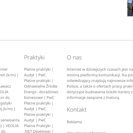
Praktyki
O nas
nter
Płatne praktyki |
Internet w dzisiejszych czasach jest 
zeń (k/m) |
Audyt | PwC
istotną platformą komunikacji. Na p
Płatne praktyki |
odwiedzający znajdują najnowsze inf
pawacz
Odnawialne Źródła
Polsce, a także o ofertach pracy, prak
EOLIA
Energii - doradztwo
dotyczące budowania ścieżki kariery 
or ds.
biznesowe | PwC
informacje związane z maturą.
ogistyki
Płatne praktyki |
Kontakt
j (k/m) |
Audyt | PwC
Płatne praktyki |
serwisanta
Audyt | PwC
Reklama
) | VEOLIA
Płatne Praktyki |
 ds.
.NET Developer |