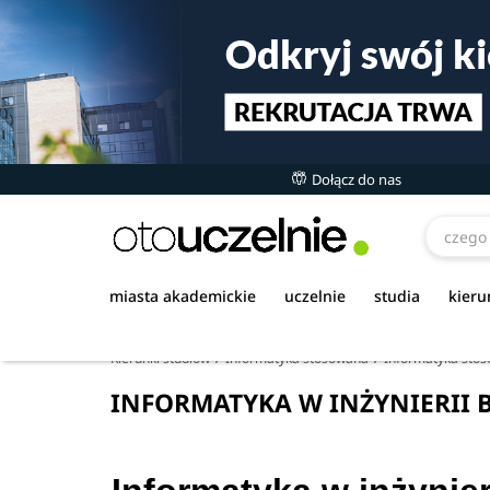
Dołącz do nas
miasta akademickie
uczelnie
studia
kieru
Kierunki studiów
Informatyka stosowana
Informatyka stos
INFORMATYKA W INŻYNIERII 