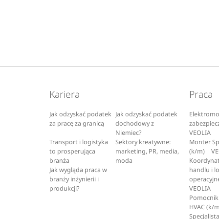
Kariera
Praca
Jak odzyskać podatek
Jak odzyskać podatek
Elektromo
za pracę za granicą
dochodowy z
zabezpiec
Niemiec?
VEOLIA
Transport i logistyka
Sektory kreatywne:
Monter S
to prosperująca
marketing, PR, media,
(k/m) | V
branża
moda
Koordynat
Jak wygląda praca w
handlu i l
branży inżynierii i
operacyjne
produkcji?
VEOLIA
Pomocnik 
HVAC (k/m
Specjalista