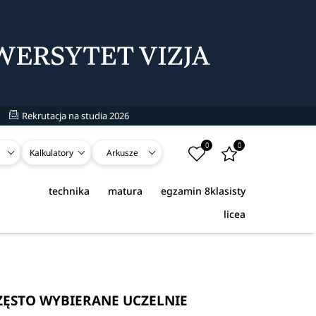
Rekrutacja na studia 2026
0
0
Kalkulatory
Arkusze
technika
matura
egzamin 8klasisty
licea
ZĘSTO WYBIERANE UCZELNIE