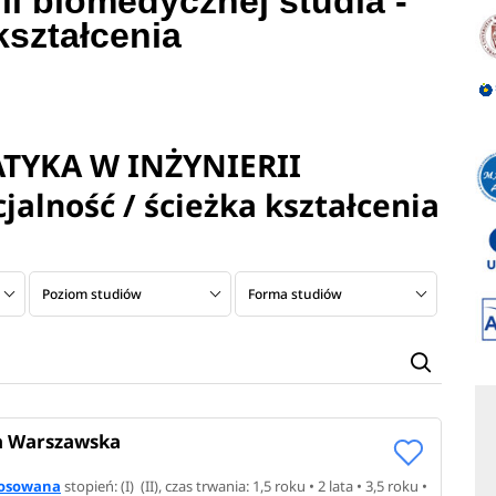
ii biomedycznej studia -
kształcenia
ATYKA W INŻYNIERII
alność / ścieżka kształcenia
Poziom studiów
Forma studiów
a Warszawska
tosowana
stopień: (I) (II), czas trwania: 1,5 roku • 2 lata • 3,5 roku •