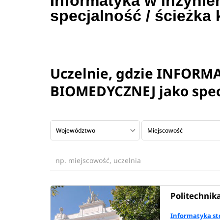
Informatyka w inżynier
specjalność / ścieżka 
Uczelnie, gdzie INFORM
BIOMEDYCZNEJ jako specj
Województwo
Miejscowość
Politechnik
Informatyka s