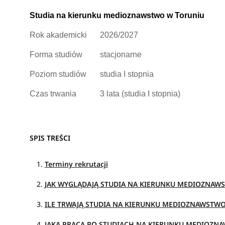
Studia na kierunku medioznawstwo w Toruniu
Rok akademicki
2026/2027
Forma studiów
stacjonarne
Poziom studiów
studia I stopnia
Czas trwania
3 lata (studia I stopnia)
SPIS TREŚCI
Terminy rekrutacji
JAK WYGLĄDAJĄ STUDIA NA KIERUNKU MEDIOZNAW
ILE TRWAJĄ STUDIA NA KIERUNKU MEDIOZNAWSTWO
JAKA PRACA PO STUDIACH NA KIERUNKU MEDIOZN