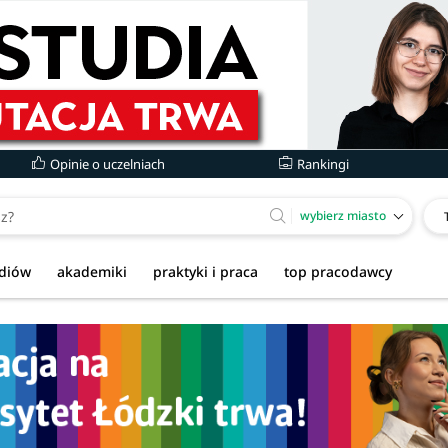
Opinie o uczelniach
Rankingi
wybierz miasto
udiów
akademiki
praktyki i praca
top pracodawcy