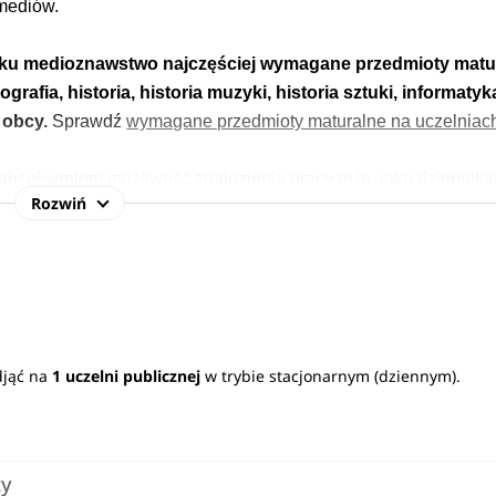
mediów.
runku medioznawstwo najczęściej wymagane przedmioty matu
eografia, historia, historia muzyki, historia sztuki, informatyk
k obcy.
Sprawdź
wymagane przedmioty maturalne na uczelniac
bsolwentom możliwość znalezienia pracy m.in. jako dziennika
Rozwiń
cz
pełen opis kierunku
>
djąć na
1 uczelni publicznej
w trybie stacjonarnym (dziennym).
ty