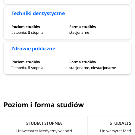
Uniwersytet Medyczny w Łodzi - najpopularniejsze
Techniki dentystyczne
kierunki pod względem liczby osób na 1 miejsce:
Lekarsko-dentystyczny: 19 kandydatów
I stopnia, II stopnia
stacjonarne
Lekarski: 12 kandydatów
Fizjoterapia: 8 kandydatów
Zdrowie publiczne
Lekarski MON: 5 kandydatów
Farmacja: 4 kandydatów
I stopnia, II stopnia
stacjonarne, niestacjonarne
*Najpopularniejsze kierunki studiów 2025/2026 na studiach
stacjonarnych pierwszego stopnia i jednolitych studiach
magisterskich według ogólnej liczby zgłoszeń kandydatów
Poziom i forma studiów
STUDIA I STOPNIA
STUDIA II S
Uniwersytet Medyczny w Łodzi
Uniwersytet Medyc