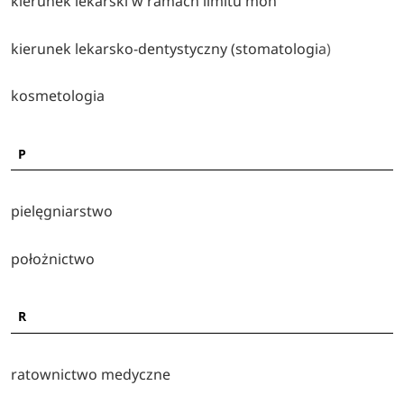
kierunek lekarski w ramach limitu mon
studiach magisterskich biorąc pod uwagę liczbę
kandydatów na jedno miejsce, najbardziej obleganymi
kierunek lekarsko-dentystyczny (stomatologia)
kierunkami były:
kierunek lekarsko-
dentystyczny
(19),
kierunek
kosmetologia
lekarski
(12),
fizjoterapia
(8)
,
Lekarski
MON
(5),
oraz
farmacja
(4).
P
Uniwersytet Medyczny w Łodzi - najpopularniejsze
kierunki pod względem liczby osób na 1 miejsce:
pielęgniarstwo
Lekarsko-dentystyczny: 19 kandydatów
położnictwo
Lekarski: 12 kandydatów
Fizjoterapia: 8 kandydatów
Lekarski MON: 5 kandydatów
R
Farmacja: 4 kandydatów
*Najpopularniejsze kierunki studiów 2025/2026 na studiach
ratownictwo medyczne
stacjonarnych pierwszego stopnia i jednolitych studiach