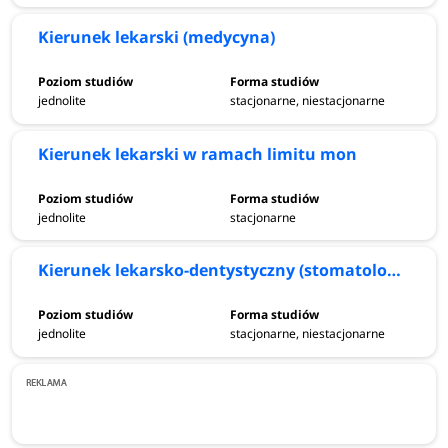
Uniwersytet Medyczny w Łodzi - kierunki studiów
2026/2027
Kierunek lekarski (medycyna)
analityka medyczna
jednolite
stacjonarne, niestacjonarne
biotechnologia
dietetyka
Kierunek lekarski w ramach limitu mon
elektroradiologia
farmacja
fizjoterapia
jednolite
stacjonarne
kierunek lekarski (medycyna)
kierunek lekarski w ramach limitu MON
Kierunek lekarsko-dentystyczny (stomatologia)
kierunek lekarsko-dentystyczny (stomatologia)
kosmetologia
pielęgniarstwo
jednolite
stacjonarne, niestacjonarne
położnictwo
ratownictwo medyczne
techniki dentystyczne
zdrowie publiczne