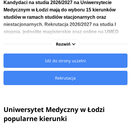
Kandydaci na studia 2026/2027 na Uniwersytecie
Medycznym w Łodzi mają do wyboru 15 kierunków
studiów w ramach studiów stacjonarnych oraz
niestacjonarnych.
Rekrutacja 2026/2027 na studia I
stopnia, jednolite magisterskie oraz online na UMED
przeprowadzona będzie w formie online w terminie
od
Rozwiń
12 maja do 10 lipca 2026 roku
.
Dla poszczególnych kierunków studiów terminy rekrutacji
Idź do strony uczelni
mogą się różnić, szczegółówe informacje znajdziesz
na
:
rekrutacja.umed.lodz.pl
Rekrutacja
Kandydaci na studia 2026/2027 na Uniwersytecie
Medycznym mają do wyboru
kierunki licencjackie oraz
magisterskie
związane m.in.: kierunkiem lekarsko-
Uniwersytet Medyczny w Łodzi
dentystycznym, kierunkiem lekarskim, analityką medyczną,
popularne kierunki
fizjoterapią czy kosmetologią.