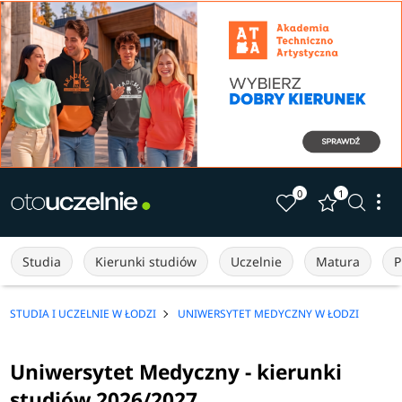
0
1
Studia
Kierunki studiów
Uczelnie
Matura
P
STUDIA I UCZELNIE W ŁODZI
UNIWERSYTET MEDYCZNY W ŁODZI
Uniwersytet Medyczny - kierunki
studiów 2026/2027