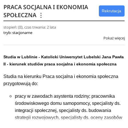
PRACA SOCJALNA I EKONOMIA
współdziałania z instytucjami i organizacjami w
Rekrutacja
SPOŁECZNA
⋮
zakresie realizacji zadań pracy socjalnej, w tym
organizacji profesjonalnego wsparcia jednostek i
stopień: (II), czas trwania: 2 lata
rodzin oraz osób zagrożonych wykluczeniem
tryb: stacjonarne
społecznym,
Pokaż więcej
inicjowania i prowadzenia działań o charakterze
profilaktycznym, aktywizacyjnym i integracyjnym w
społecznościach lokalnych,
Studia w Lublinie - Katolicki Uniwersytet Lubelski Jana Pawła
monitoringu i ewaluacji działań pomocowych,
II - kierunek studiów praca socjalna i ekonomia społeczna
aktywizacyjnych, integracyjnych,
Studia na kierunku Praca socjalna i ekonomia społeczna
przygotowania i realizacji programów
przygotowują do:
profilaktycznych.
pracy w zawodach asystenta rodziny; pracownika
środowiskowego domu samopomocy, specjalisty ds.
integracji społecznej, specjalisty ds. budowania
strategii rozwojowych, specjalisty ds. oceny zasobów
pomocy społecznej, specjalisty ds. diagnozowania