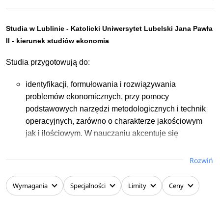
Studia w Lublinie - Katolicki Uniwersytet Lubelski Jana Pawła
II - kierunek studiów ekonomia
Studia przygotowują do:
identyfikacji, formułowania i rozwiązywania
problemów ekonomicznych, przy pomocy
podstawowych narzędzi metodologicznych i technik
operacyjnych, zarówno o charakterze jakościowym
jak i ilościowym. W nauczaniu akcentuje się
kształtowanie u studentów wartości chrześcijańskich
oraz postaw i umiejętności niezbędnych w
Rozwiń
działalności gospodarczej ukierunkowanej na
sprawność i efektywność.
Wymagania
Specjalności
Limity
Ceny
Absolwent nabywa podstawową wiedzę i
wykształcenie społeczno-ekonomiczne oraz kulturę
umysłową, co pozwala mu być świadomym