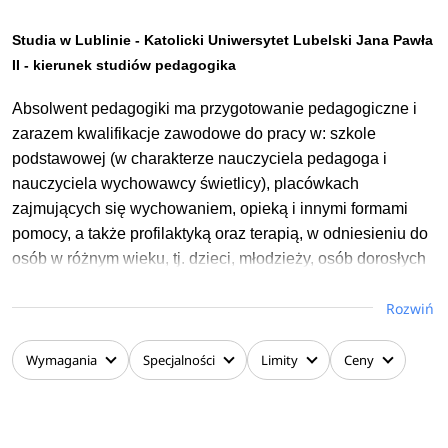
Studia w Lublinie - Katolicki Uniwersytet Lubelski Jana Pawła
II - kierunek studiów pedagogika
Absolwent pedagogiki ma przygotowanie pedagogiczne i
zarazem kwalifikacje zawodowe do pracy w: szkole
podstawowej (w charakterze nauczyciela pedagoga i
nauczyciela wychowawcy świetlicy), placówkach
zajmujących się wychowaniem, opieką i innymi formami
pomocy, a także profilaktyką oraz terapią, w odniesieniu do
osób w różnym wieku, tj. dzieci, młodzieży, osób dorosłych
w tym osób będących w trudnej sytuacji życiowej i/lub ze
Rozwiń
środowisk dysfunkcyjnych.
Osoba posiadająca w/w kwalifikacje ma podstawową
Wymagania
Specjalności
Limity
Ceny
wiedzę ogólną z zakresu pedagogiki oraz z wybranych
zagadnień szczegółowych w ramach wybranej
specjalności.