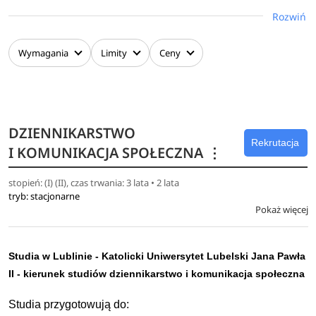
ludzkimi
Rozwiń
pracy w zawodach:
doradca zawodowy
Wymagania
Limity
Ceny
indywidualny opiekun osoby uczącej się,
pracującej, bezrobotnej i będącej na emeryturze w
publicznych służbach zatrudnienia
doradca personalny
DZIENNIKARSTWO
pracownik działu HR
Rekrutacja
I KOMUNIKACJA SPOŁECZNA
⋮
Tytuł zawodowy licencjata w zakresie doradztwa kariery i
stopień: (I) (II), czas trwania: 3 lata • 2 lata
doradztwa personalnego uprawnia do:
tryb: stacjonarne
Pokaż więcej
ubiegania się o przyjęcie na studia II stopnia (m.in. na
socjologię lub zarządzanie)
kontynuowania nauki na studiach podyplomowych
Studia w Lublinie - Katolicki Uniwersytet Lubelski Jana Pawła
(m.in. Zarządzanie Zasobami Ludzkimi, Zarządzanie i
II - kierunek studiów dziennikarstwo i komunikacja społeczna
Finanse w Administracji Publicznej)
Studia przygotowują do: