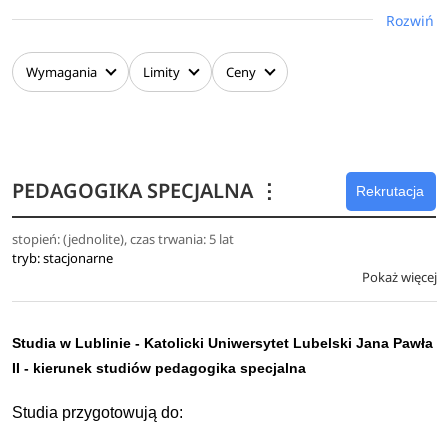
twórczego zaangażowania się w integralny rozwój i
Rozwiń
wychowanie dzieci w wieku przedszkolnym i
wczesnoszkolnym;
Wymagania
Limity
Ceny
współdziałania z rodzicami dzieci oraz innymi
uczestnikami procesu edukacji;
projektowania autorskich szkół i placówek
wychowania przedszkolnego oraz klas innowacyjnych
PEDAGOGIKA SPECJALNA
⋮
zarówno w systemie publicznym, jak i niepublicznym;
Rekrutacja
własnego rozwoju zawodowego i osobowego.
stopień: (jednolite), czas trwania: 5 lat
tryb: stacjonarne
Pokaż więcej
Studia w Lublinie - Katolicki Uniwersytet Lubelski Jana Pawła
II - kierunek studiów pedagogika specjalna
Studia przygotowują do: