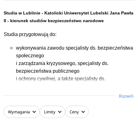
Studia w Lublinie - Katolicki Uniwersytet Lubelski Jana Pawła
II - kierunek studiów bezpieczeństwo narodowe
Studia przygotowują do:
wykonywania zawodu specjalisty ds. bezpieczeństwa
społecznego
i zarządzania kryzysowego, specjalisty ds.
bezpieczeństwa publicznego
i ochrony cywilnej, a także specjalisty ds.
bezpieczeństwa międzynarodowego w służbach
mundurowych (policja, straż miejska, straż graniczna),
Rozwiń
administracji rządowej i samorządowej oraz
organizacjach pozarządowych;
Wymagania
Limity
Ceny
analizowania bezpieczeństwa państwa na poziomie
lokalnym, ogólnopaństwowym i międzynarodowym
przy wykorzystaniu wiedzy