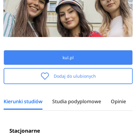
kul.pl
Dodaj do ulubionych
Kierunki studiów
Studia podyplomowe
Opinie
Stacjonarne