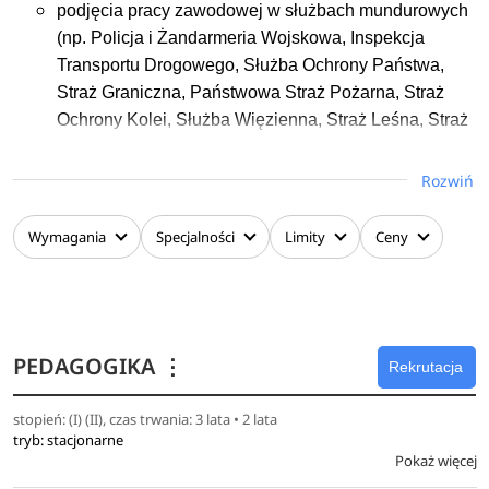
podjęcia pracy zawodowej w służbach mundurowych
Indywidualnych Studiów Humanistyczno-
including government administration, European Union
(np. Policja i Żandarmeria Wojskowa, Inspekcja
Społecznych.
structures, and international organizations, as well as in
Transportu Drogowego, Służba Ochrony Państwa,
businesses and analytical centers. Their analytical and
Straż Graniczna, Państwowa Straż Pożarna, Straż
strategic competencies enable them to undertake tasks that
Ochrony Kolei, Służba Więzienna, Straż Leśna, Straż
require the interpretation of complex phenomena and the
Marszałkowska, Straż Miejska)
integration of information from various fields.
pracy w organach wymiaru sprawiedliwości, kurateli
Rozwiń
sądowej, administracji rządowej i samorządowej oraz
instytucjach pozarządowych udzielających pomocy
Wymagania
Specjalności
Limity
Ceny
skazanym po zwolnieniu z odbywania kary
możliwości pracy w instytucjach prywatnych (usługi
detektywistyczne, ochrona osób i mienia,
poszukiwanie zaginionych osób i mienia), a także do
PEDAGOGIKA
⋮
samodzielnego realizowania różnego rodzaju analiz
Rekrutacja
kryminalistycznych
stopień: (I) (II), czas trwania: 3 lata • 2 lata
prowadzenia szkoleń, warsztatów i treningów z
tryb: stacjonarne
zakresu kryminologii w tym cyberbezpieczeństwa
Pokaż więcej