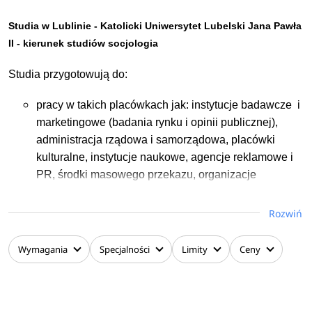
nabycie kwalifikacji psychologicznych: konceptualnych,
praktycznych i społecznych (ogólnych i szczegółowych)
Studia w Lublinie - Katolicki Uniwersytet Lubelski Jana Pawła
zgodnych z wymaganiami rynku pracy. Ponadto, istnieje
II - kierunek studiów socjologia
możliwość profilowania studiów zgodnie z wybraną ścieżką
Studia przygotowują do:
kształcenia specjalizacyjnego.
pracy w takich placówkach jak: instytucje badawcze i
marketingowe (badania rynku i opinii publicznej),
administracja rządowa i samorządowa, placówki
kulturalne, instytucje naukowe, agencje reklamowe i
PR, środki masowego przekazu, organizacje
pozarządowe, poszczególne działy dużych firm: m.in.
działy promocji, komunikacji, badań i analiz,
Rozwiń
współpracy międzynarodowej, kadr, zasobów ludzkich
pracy w zawodzie m.in.: specjalisty ds. komunikacji
Wymagania
Specjalności
Limity
Ceny
(także komunikacji wewnętrznej), specjalisty ds.
public relations, doradcy personalnego, specjalisty ds.
zasobów ludzkich (HR), doradcy ds. reklamy,