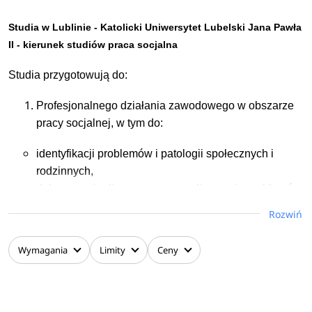
migowego i metody fonogestów potwierdzone
certyfikatem I stopnia.
Studia w Lublinie - Katolicki Uniwersytet Lubelski Jana Pawła
II - kierunek studiów praca socjalna
Studia przygotowują do:
Profesjonalnego działania zawodowego w obszarze
pracy socjalnej, w tym do:
identyfikacji problemów i patologii społecznych i
rodzinnych,
dokonywania diagnozy oraz analizowania problemów
jednostek, grup, rodzin i społeczności,
Rozwiń
planowania, tworzenia i wdrażania skutecznych
rozwiązań problemów społecznych,
Wymagania
Limity
Ceny
określania celów, zasad i metod pomocy kierowanej
do różnych beneficjentów,
profesjonalnego reagowania w sytuacjach
kryzysowych,