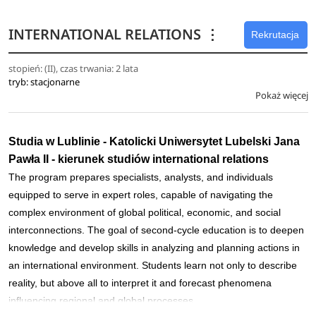
obywatelem swojego kraju oraz orientować się w
INTERNATIONAL RELATIONS
⋮
podstawowych problemach społecznych i
Rekrutacja
gospodarczych współczesnej Polski i świata.
stopień: (II), czas trwania: 2 lata
Licencjat zdobywa wiedzę i nabywa umiejętności
tryb: stacjonarne
pozwalające na pracę zarówno na stanowiskach
Pokaż więcej
operacyjnych wymagających umiejętności analityka
ekonomicznego, jak też wśród kadry kierowniczej
przedsiębiorstw. Interesująca oferta kształcenia
Studia w Lublinie - Katolicki Uniwersytet Lubelski Jana
ogólnego pozwala na uzyskanie kompetencji
Pawła II - kierunek studiów international relations
wykorzystywanych w pracy dziennikarza,
The program prepares specialists, analysts, and individuals
specjalizującego się w problematyce ekonomicznej.
equipped to serve in expert roles, capable of navigating the
Obszerny kurs z zakresu rachunkowości,
complex environment of global political, economic, and social
obowiązkowy dla studentów, pozwala na zdobycie
interconnections. The goal of second-cycle education is to deepen
kompetencji zawodowych umożliwiających pracę w
knowledge and develop skills in analyzing and planning actions in
tym obszarze. W powiązaniu z szeroką problematyką
an international environment. Students learn not only to describe
polityki gospodarczej – w tym zagadnieniami rozwoju
reality, but above all to interpret it and forecast phenomena
regionalnego – oraz finansów, absolwenci kierunku
influencing regional and global processes.