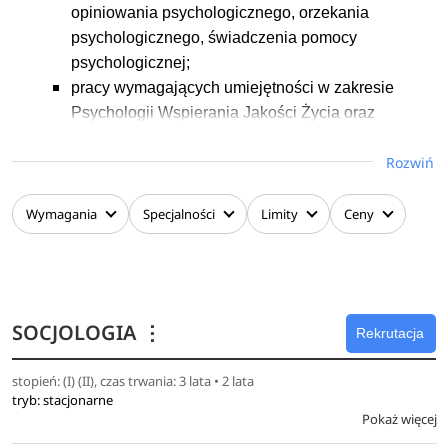
opiniowania psychologicznego, orzekania
psychologicznego, świadczenia pomocy
psychologicznej;
pracy wymagających umiejętności w zakresie
Psychologii Wspierania Jakości Życia oraz
Psychologii Biznesu i Przedsiębiorczości (7
Rozwiń
poziom PRK);
podjęcia studiów doktoranckich na kierunku
Psychologia (8 poziom PRK), oraz nabycia
Wymagania
Specjalności
Limity
Ceny
kwalifikacji wymaganych przy zatrudnieniu w
szkolnictwie wyższym;
podejmowania specjalistycznych studiów
podyplomowych, również tych w przypadku których
SOCJOLOGIA
⋮
Rekrutacja
nabywanie specjalistycznej wiedzy i umiejętności
wymaga posiadania tytułu zawodowego magistra
stopień: (I) (II), czas trwania: 3 lata • 2 lata
psychologii.
tryb: stacjonarne
Pokaż więcej
Studia w zakresie dyscypliny „Psychologia” umożliwiają