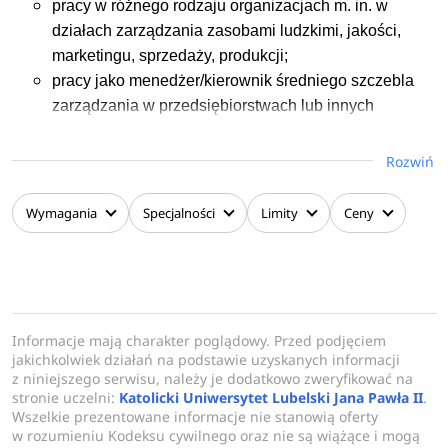
pracy w różnego rodzaju organizacjach m. in. w
działach zarządzania zasobami ludzkimi, jakości,
marketingu, sprzedaży, produkcji;
pracy jako menedżer/kierownik średniego szczebla
zarządzania w przedsiębiorstwach lub innych
organizacjach;
zakładania i prowadzenia własnej działalności
Rozwiń
gospodarczej.
Wymagania
Specjalności
Limity
Ceny
Informacje mają charakter poglądowy. Przed podjęciem
jakichkolwiek działań na podstawie uzyskanych informacji
z niniejszego serwisu, należy je dodatkowo zweryfikować na
stronie uczelni:
Katolicki Uniwersytet Lubelski Jana Pawła II
.
Wszelkie prezentowane informacje nie stanowią oferty
w rozumieniu Kodeksu cywilnego oraz nie są wiążące i mogą