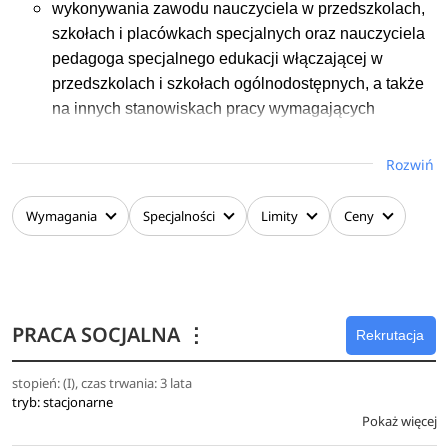
wykonywania zawodu nauczyciela w przedszkolach,
szkołach i placówkach specjalnych oraz nauczyciela
pedagoga specjalnego edukacji włączającej w
przedszkolach i szkołach ogólnodostępnych, a także
na innych stanowiskach pracy wymagających
kwalifikacji w zakresie pedagogiki specjalnej.
Ukończenie specjalności edukacja i rehabilitacja
Rozwiń
osób z niepełnosprawnością intelektualną uprawnia
dodatkowo do pracy jako nauczyciel –
Wymagania
Specjalności
Limity
Ceny
oligofrenopedagog.
Ukończenie specjalności wczesne wspomaganie
rozwoju uprawnia dodatkowo do pracy jako
nauczyciel wczesnego wspomagania rozwoju. Daje
PRACA SOCJALNA
⋮
kompetencje i umiejętności w zakresie metody
Rekrutacja
fonogestów potwierdzone certyfikatem I stopnia.
stopień: (I), czas trwania: 3 lata
Ukończenie specjalności logopedia uprawnia
tryb: stacjonarne
dodatkowo do pracy jako nauczyciel – logopeda. Daje
Pokaż więcej
kompetencje i umiejętności w zakresie języka