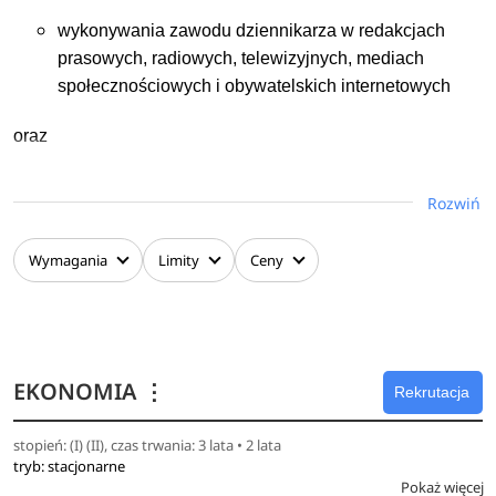
wykonywania zawodu dziennikarza w redakcjach
prasowych, radiowych, telewizyjnych, mediach
społecznościowych i obywatelskich internetowych
oraz
zawodów pokrewnych: specjalista public relations
Rozwiń
(agencje PR), specjalista ds. promocji i komunikacji
(instytucje samorządów lokalnych, instytucje rządowe
Wymagania
Limity
Ceny
– działy komunikacji, PR, promocji, pozyskiwania
funduszy unijnych, agendy eventowe), rzecznik
prasowy, doradca/ konsultant ds. mediów i
komunikacji (instytucje polityczne, biznesowe, biura
poselskie, sztaby wyborcze).
EKONOMIA
⋮
Rekrutacja
Studia umożliwiają zdobycie profesjonalnego warsztatu
stopień: (I) (II), czas trwania: 3 lata • 2 lata
pracy dziennikarza lub specjalisty ds. komunikacji
tryb: stacjonarne
społecznej.
Pokaż więcej