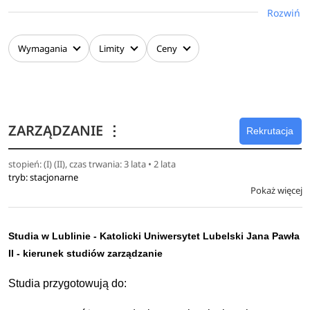
przedsiębiorstwach państwowych i prywatnych oraz
Rozwiń
organizacjach międzynarodowych;
samodzielnego zdobywania i uzupełniania wiedzy z
Wymagania
Limity
Ceny
dziedziny nauk społecznych w zakresie stosunków
międzynarodowych i nauk o polityce;
organizowania pracy w zespole;
komunikowania, negocjowania i umiejętnego
ZARZĄDZANIE
⋮
uzasadniania swojego stanowiska oraz dyskutowania
Rekrutacja
o nim;
stopień: (I) (II), czas trwania: 3 lata • 2 lata
myślenia oraz działania w sposób przedsiębiorczy i
tryb: stacjonarne
prospołeczny.
Pokaż więcej
Studia w Lublinie - Katolicki Uniwersytet Lubelski Jana Pawła
II - kierunek studiów zarządzanie
Studia przygotowują do: