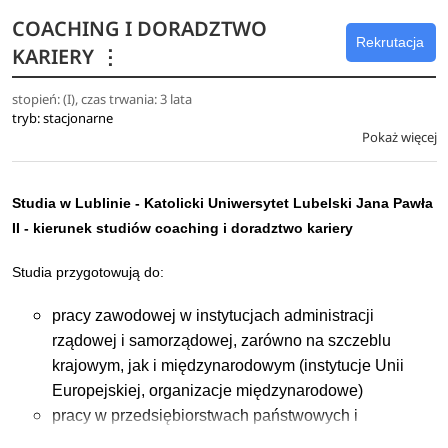
z zakresu nauk o polityce i administracji oraz nauk o
COACHING I DORADZTWO
bezpieczeństwie;
Rekrutacja
KARIERY
⋮
projektowania działań na rzecz bezpieczeństwa
państwa na szczeblu lokalnym, ogólnopaństwowym i
stopień: (I), czas trwania: 3 lata
międzynarodowym;
tryb: stacjonarne
planowania własnego rozwoju zawodowego i
Pokaż więcej
osobistego.
Studia w Lublinie - Katolicki Uniwersytet Lubelski Jana Pawła
II - kierunek studiów coaching i doradztwo kariery
Studia przygotowują do:
pracy zawodowej w instytucjach administracji
rządowej i samorządowej, zarówno na szczeblu
krajowym, jak i międzynarodowym (instytucje Unii
Europejskiej, organizacje międzynarodowe)
pracy w przedsiębiorstwach państwowych i
prywatnych w obszarze zarządzania zasobami