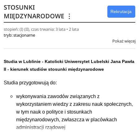
mediatora, negocjatora, badacza opinii publicznej,
STOSUNKI
badacza – naukowca, redaktora, copywritera
Rekrutacja
MIĘDZYNARODOWE
⋮
po ukończeniu odpowiednich specjalności – pracy
jako specjalisty ds. polityki rodzinnej, pracownika
stopień: (I) (II), czas trwania: 3 lata • 2 lata
służb publicznych, analityka marketingowego,
tryb: stacjonarne
analityka internetu, menadżera ds. strategii i rozwoju
Pokaż więcej
przedsiębiorstwa, animatora kultury
Studia, zgodnie z ustawowymi wymogami, przygotowują
Studia w Lublinie - Katolicki Uniwersytet Lubelski Jana Pawła
również do funkcji asystenta rodziny (dot. specjalności:
II - kierunek studiów stosunki międzynarodowe
służby publiczne i polityka rodzinna).
Studia przygotowują do:
wykonywania zawodów związanych z
wykorzystaniem wiedzy z zakresu nauk społecznych,
w tym nauk o polityce i stosunkach
międzynarodowych, zwłaszcza w placówkach
administracji rządowej
i samorządowej, w organizacjach pozarządowych,