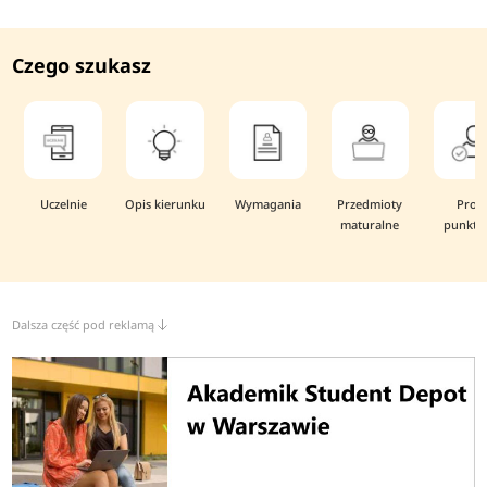
Czego szukasz
Uczelnie
Opis kierunku
Wymagania
Przedmioty
Prog
maturalne
punkto
Dalsza część pod reklamą