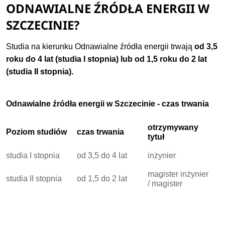
ODNAWIALNE ŹRÓDŁA ENERGII W
SZCZECINIE?
Studia na kierunku Odnawialne źródła energii trwają
od 3,5
roku do 4 lat (studia I stopnia) lub od 1,5 roku do 2 lat
(studia II stopnia).
Odnawialne źródła energii w Szczecinie - czas trwania
otrzymywany
Poziom studiów
czas trwania
tytuł
studia I stopnia
od 3,5 do 4 lat
inżynier
magister inżynier
studia II stopnia
od 1,5 do 2 lat
/ magister