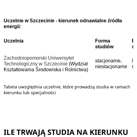
Uczelnie w Szczecinie - kierunek odnawialne źródła
energii:
Uczelnia
Forma
P
studiów
s
Zachodniopomorski Uniwersytet
stacjonarne,
I 
Technologiczny w Szczecinie
(Wydział
niestacjonarne
st
Kształtowania Środowiska i Rolnictwa)
Tabela uwzględnia uczelnie, które prowadzą studia w ramach
kierunku lub specjalności
ILE TRWAJĄ STUDIA NA KIERUNKU