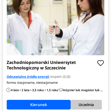
Zachodniopomorski Uniwersytet
Technologiczny w Szczecinie
Odnawialne źródła energii
stopień: (I) (II)
forma: stacjonarne, niestacjonarne
4 lata • 2 lata • 3,5 roku • 1,5 roku
inżynier lub magister lub magister inżynier
Kierunek
Uczelnia