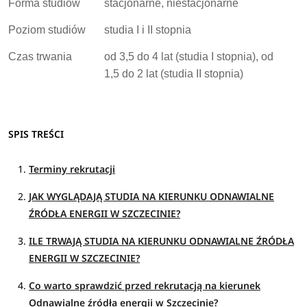
Forma studiów
stacjonarne, niestacjonarne
Poziom studiów
studia I i II stopnia
Czas trwania
od 3,5 do 4 lat (studia I stopnia), od
1,5 do 2 lat (studia II stopnia)
SPIS TREŚCI
Terminy rekrutacji
JAK WYGLĄDAJĄ STUDIA NA KIERUNKU ODNAWIALNE
ŹRÓDŁA ENERGII W SZCZECINIE?
ILE TRWAJĄ STUDIA NA KIERUNKU ODNAWIALNE ŹRÓDŁA
ENERGII W SZCZECINIE?
Co warto sprawdzić przed rekrutacją na kierunek
Odnawialne źródła energii w Szczecinie?