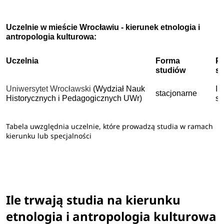
Uczelnie w mieście Wrocławiu - kierunek etnologia i
antropologia kulturowa:
Uczelnia
Forma
P
studiów
s
Uniwersytet Wrocławski
(Wydział Nauk
I 
stacjonarne
Historycznych i Pedagogicznych UWr)
st
Tabela uwzględnia uczelnie, które prowadzą studia w ramach
kierunku lub specjalności
Ile trwają studia na kierunku
etnologia i antropologia kulturowa