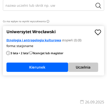
Co ma wpływ na wyniki wyszukiwania
i
Uniwersytet Wrocławski
Etnologia i antropologia kulturowa
stopień: (I) (II)
forma: stacjonarne
3 lata • 2 lata
licencjat lub magister
Kierunek
Uczelnia
26.09.2025