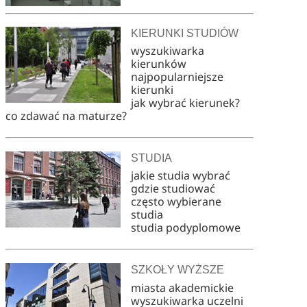
KIERUNKI STUDIÓW
wyszukiwarka
kierunków
najpopularniejsze
kierunki
jak wybrać kierunek?
co zdawać na maturze?
STUDIA
jakie studia wybrać
gdzie studiować
często wybierane
studia
studia podyplomowe
SZKOŁY WYŻSZE
miasta akademickie
wyszukiwarka uczelni