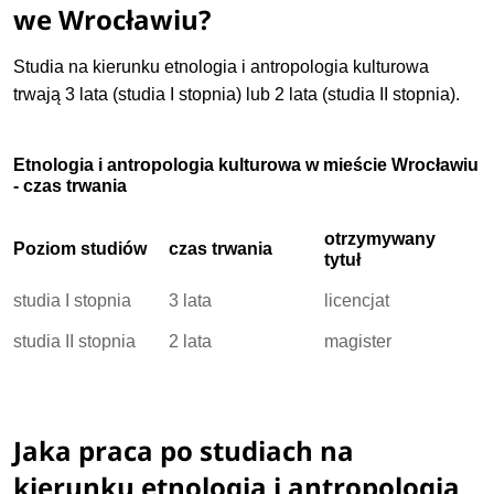
we Wrocławiu?
Studia na kierunku etnologia i antropologia kulturowa
trwają 3 lata (studia I stopnia) lub 2 lata (studia II stopnia).
Etnologia i antropologia kulturowa w mieście Wrocławiu
- czas trwania
otrzymywany
Poziom studiów
czas trwania
tytuł
studia I stopnia
3 lata
licencjat
studia II stopnia
2 lata
magister
Jaka praca po studiach na
kierunku etnologia i antropologia