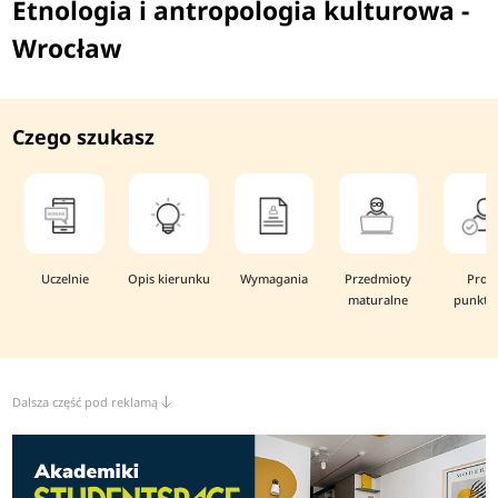
Etnologia i antropologia kulturowa -
Wrocław
Czego szukasz
Uczelnie
Opis kierunku
Wymagania
Przedmioty
Prog
maturalne
punkto
Dalsza część pod reklamą