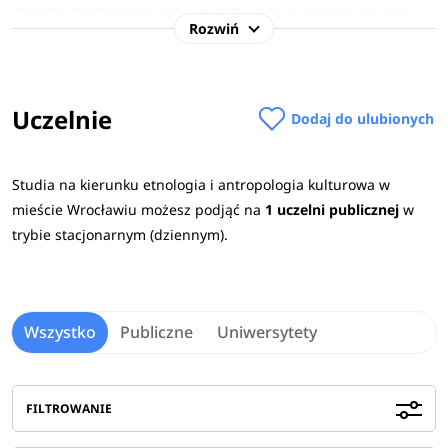
metody interpretacji zjawisk społeczno-kulturowych oraz
Rozwiń
odkryją bogactwo i różnorodność kultur całego świata.
W procesie rekrutacji na studia 2026/2027 na kierunku
Uczelnie
etnologia i antropologia kulturowa najczęściej
Dodaj do ulubionych
wymagane przedmioty maturalne
to: historia, geografia, filozofia, język polski, historia
Studia na kierunku etnologia i antropologia kulturowa w
sztuki, język obcy, wiedza o społeczeństwie.
Sprawdź
mieście Wrocławiu możesz podjąć na
1 uczelni publicznej
w
wymagane przedmioty maturalne na uczelniach
>
trybie stacjonarnym (dziennym).
Absolwenci powyższego kierunku studiów będą mogli
znaleźć zatrudnienie m.in. w instytucjach kulturalnych i
oświatowych, muzeach, mediach czy instytucjach
Wszystko
Publiczne
Uniwersytety
turystycznych. Osoby z tym wykształceniem odnajdują się
także w branży reklamowej, marketingowej czy PR-owej.
Zobacz
pełen opis kierunku
>
FILTROWANIE