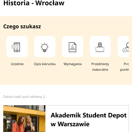
Historia - Wrocław
Czego szukasz
Uczelnie
Opis kierunku
Wymagania
Przedmioty
Prog
maturalne
punkto
Dalsza część pod reklamą