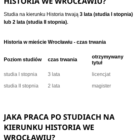
HISTORIA WE WROCŁAWIU?
Studia na kierunku Historia trwają
3 lata (studia I stopnia)
lub 2 lata (studia II stopnia).
Historia w mieście Wrocławiu - czas trwania
otrzymywany
Poziom studiów
czas trwania
tytuł
studia I stopnia
3 lata
licencjat
studia II stopnia
2 lata
magister
JAKA PRACA PO STUDIACH NA
KIERUNKU HISTORIA WE
WROCŁAWIU?