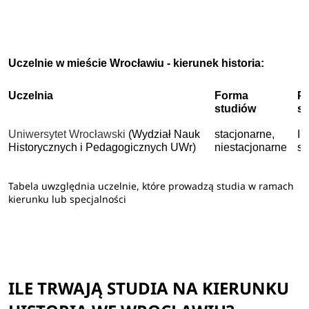
Uczelnie w mieście Wrocławiu - kierunek historia:
Uczelnia
Forma
P
studiów
s
Uniwersytet Wrocławski
(Wydział Nauk
stacjonarne,
I 
Historycznych i Pedagogicznych UWr)
niestacjonarne
st
Tabela uwzględnia uczelnie, które prowadzą studia w ramach
kierunku lub specjalności
ILE TRWAJĄ STUDIA NA KIERUNKU