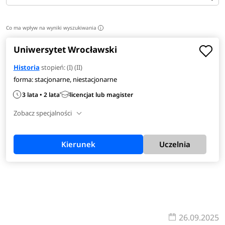
Co ma wpływ na wyniki wyszukiwania
i
Uniwersytet Wrocławski
Historia
stopień: (I) (II)
forma: stacjonarne, niestacjonarne
3 lata • 2 lata
licencjat lub magister
Zobacz specjalności
Kierunek
Uczelnia
26.09.2025