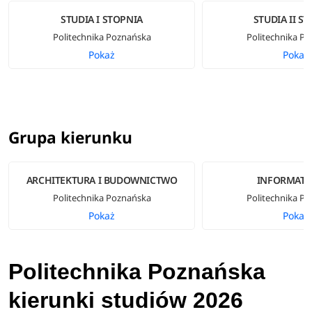
STUDIA I STOPNIA
STUDIA II S
Politechnika Poznańska
Politechnika P
Pokaż
Pokaż
Grupa kierunku
ARCHITEKTURA I BUDOWNICTWO
INFORMATY
Politechnika Poznańska
Politechnika P
Pokaż
Pokaż
Politechnika Poznańska
kierunki studiów 2026