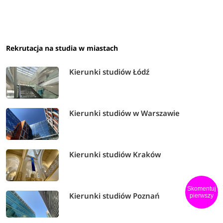
się o 5 nowych kierunków studiów. Na kandydatów
czeka:
cyberbezpieczeństwo, Data Science w biznesie,
mikroelektronika i komunikacja cyfrowa, materiały i
technologie dla przemysłu
Rekrutacja na studia w miastach
motoryzacyjnego
oraz
mechanical engineering
.
Kierunki studiów Łódź
Dowiedz się więcej:
www.put.poznan.pl
Kierunki studiów w Warszawie
Kierunki studiów Kraków
Skomentuj
Kierunki studiów Poznań
pierwszy