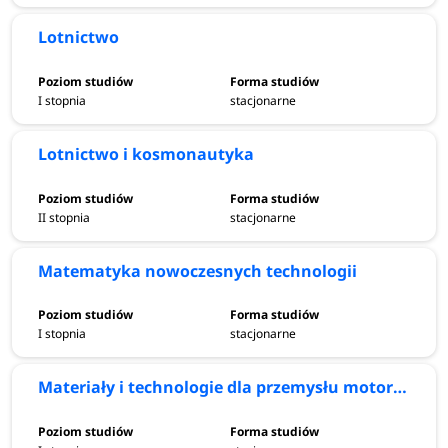
oferuje wiele innowacyjnych kierunków studiów,
Lotnictwo
zlokalizowanych na 9 wydziałach Politechniki Poznańskiej.
I stopnia
stacjonarne
Lotnictwo i kosmonautyka
Nowe kierunki studiów 2025/2026 na
Politechnice Poznańskiej
II stopnia
stacjonarne
Oferta dydaktyczna Politechniki Poznańskiej powiększyła
się o 5 nowych kierunków studiów. Na kandydatów
Matematyka nowoczesnych technologii
czeka:
cyberbezpieczeństwo, Data Science w biznesie,
mikroelektronika i komunikacja cyfrowa, materiały i
technologie dla przemysłu
I stopnia
stacjonarne
motoryzacyjnego
oraz
mechanical engineering
.
Materiały i technologie dla przemysłu motoryzacyjnego
Dowiedz się więcej:
www.put.poznan.pl