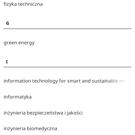
fizyka techniczna
Energetyka - Wydział Inżynierii Środowiska i
Energetyki PP
Energetyka jądrowa - Wydział Inżynierii Środowiska i
G
Energetyki PP
Energetyka przemysłowa i odnawialna - Wydział
green energy
Inżynierii Środowiska i Energetyki PP
Engineering management - Wydział Inżynierii
Zarządzania PP
I
Fizyka techniczna- Wydział Inżynierii Materiałowej i
Fizyki Technicznej PP
information technology for smart and sustainable mobili
Green energy - Wydział Inżynierii Środowiska i
Energetyki PP
informatyka
Informatyka - Wydział Informatyki i Telekomunikacji
PP
Inżynieria bezpieczeństwa i jakości - Wydział
inżynieria bezpieczeństwa i jakości
Inżynierii Zarządzania PP
Inżynieria biomedyczna - Wydział Inżynierii
inżynieria biomedyczna
Mechanicznej PP