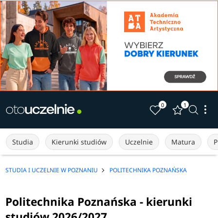
0
1
Studia
Kierunki studiów
Uczelnie
Matura
P
STUDIA I UCZELNIE W POZNANIU
POLITECHNIKA POZNAŃSKA
Politechnika Poznańska - kierunki
studiów 2026/2027