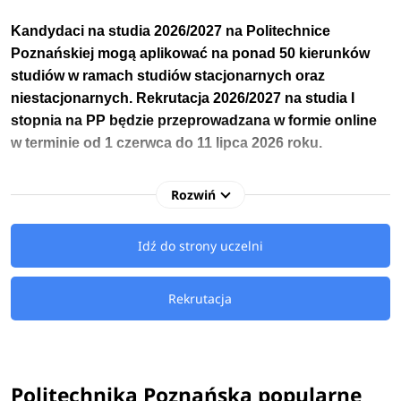
Kandydaci na studia 2026/2027 na
Politechnice
Poznańskiej
mogą aplikować na ponad 50 kierunków
studiów w ramach studiów stacjonarnych oraz
niestacjonarnych.
Rekrutacja 2026/2027 na studia I
stopnia
na PP będzie przeprowadzana w formie online
w terminie
od
1 czerwca do 11 lipca 2026 roku.
Dla niektórych kierunków studiów terminy rekrutacji mogą się
Rozwiń
put.poznan.pl
różnić, szczegółówe informacje znajdziesz na
Idź do strony uczelni
Kandydaci na studia 2026/2027 na Politechnikę Poznańską
mają do wyboru
kierunki inżynierskie, magisterskie oraz
Rekrutacja
licencjackie
związane m.in.: z informatyką, artificial
intelligence, logistyką, architekturą, inżynierią zarządzania,
cyberbezpieczeństwem czy mechaniką i budową maszyn.
Politechnika Poznańska popularne