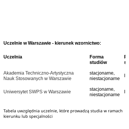
Uczelnie w Warszawie - kierunek wzornictwo:
Uczelnia
Forma
P
studiów
s
Akademia Techniczno-Artystyczna
stacjonarne,
I 
Nauk Stosowanych w Warszawie
niestacjonarne
stacjonarne,
Uniwersytet SWPS w Warszawie
I 
niestacjonarne
Tabela uwzględnia uczelnie, które prowadzą studia w ramach
kierunku lub specjalności