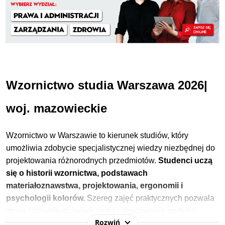
Wzornictwo studia Warszawa 2026|
woj. mazowieckie
Wzornictwo w Warszawie to kierunek studiów, który
umożliwia zdobycie specjalistycznej wiedzy niezbędnej do
projektowania różnorodnych przedmiotów.
Studenci uczą
się o historii wzornictwa, podstawach
materiałoznawstwa, projektowania, ergonomii i
psychologii kolorów.
Szereg zajęć praktycznych pozwala
im na zdobycie doświadczenia i zbudowanie portfolio
Rozwiń
jeszcze przed skończeniem studiów. Dzięki