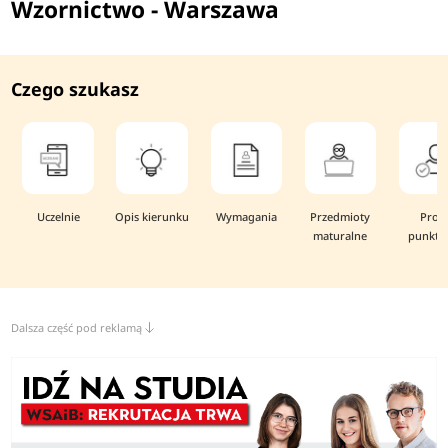
Wzornictwo - Warszawa
Czego szukasz
Uczelnie
Opis kierunku
Wymagania
Przedmioty
Prog
maturalne
punkto
Dalsza część pod reklamą