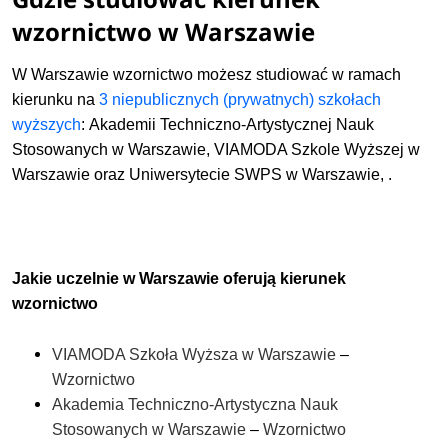
wzornictwo w Warszawie
Wzornictwo na studiach I stopnia to 3,5-letnie studia
inżynierskie, natomiast studia II stopnia to 2-letnie studia
W Warszawie wzornictwo możesz studiować w ramach
magisterskie. Program może być realizowany w formie
kierunku na
3 niepublicznych (prywatnych) szkołach
stacjonarnej lub niestacjonarnej (zaocznie).
Zobacz
pełen
wyższych
:
Akademii Techniczno-Artystycznej Nauk
opis kierunku
>
Stosowanych w Warszawie, VIAMODA Szkole Wyższej w
Warszawie oraz
Uniwersytecie SWPS w Warszawie,
.
Jakie uczelnie w Warszawie oferują kierunek
wzornictwo
VIAMODA Szkoła Wyższa w Warszawie
–
Wzornictwo
Akademia Techniczno-Artystyczna Nauk
Stosowanych w Warszawie
–
Wzornictwo