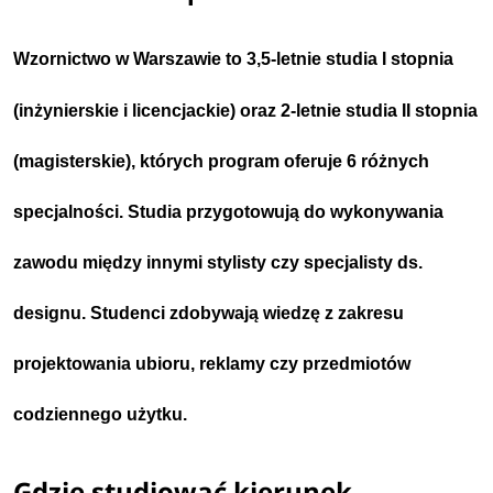
egzaminu umiejętności plastycznych
, dlatego warto
odpowiednio wcześniej zastanowić się nad korepetycjami z
tego zakresu.
Wzornictwo w Warszawie
to 3,5-letnie studia I stopnia
(inżynierskie i licencjackie) oraz 2-letnie studia II stopnia
Program studiów
(magisterskie), których program oferuje 6 różnych
W programie studiów poza historią sztuki studenci
zapoznają się z
podstawami projektowania graficznego,
specjalności. Studia przygotowują do wykonywania
mebli, odzieży, biżuterii rzeczy użytku codziennego a
nawet reklamy
. Zajęcia zwracają także uwagę na
zawodu między innymi stylisty czy specjalisty ds.
ekologiczne, społeczne i kulturowe aspekty tworzenia
profesjonalnych projektów. Studia oferują także możliwość
designu. Studenci zdobywają wiedzę z zakresu
wyboru specjalności.
Do najpopularniejszych należą:
fotografia i visual branding, projektowanie ubioru i
projektowania ubioru, reklamy czy przedmiotów
dyrekcja kreatywna, a także projektowanie komunikacji
codziennego użytku.
wizualnej i reklamy
.
Charakterystyka
Gdzie studiować kierunek