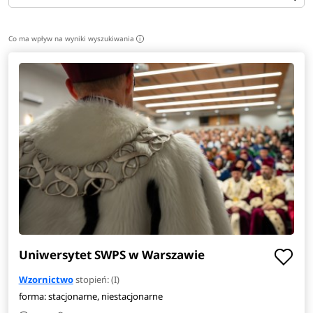
prezentacji, projektowanie informacji wizualnej oraz
podstawy marketingu.
Co ma wpływ na wyniki wyszukiwania
i
Praca po studiach
Dzięki umiejętności projektowania kolekcji, komunikacji
wizualnej marki czy przestrzeni wystawienniczej
absolwenci wzornictwa przygotowani są do podjęcia pracy
w świecie mody.
Po ukończeniu tego kierunku mogą też
planować swoją zawodową przyszłość w działach
produkcji czy agencjach zajmujących się
projektowaniem grafiki użytkowej.
Absolwenci
wzornictwa dobrze odnajdują się w działach marketingu,
pracując przy agencjach reklamowych, niektórzy decydują
się również na podjęcie zatrudnienia w redakcjach i
Uniwersytet SWPS w Warszawie
wydawnictwach.
Wzornictwo
stopień: (I)
forma: stacjonarne, niestacjonarne
Ile zarabiają absolwenci?