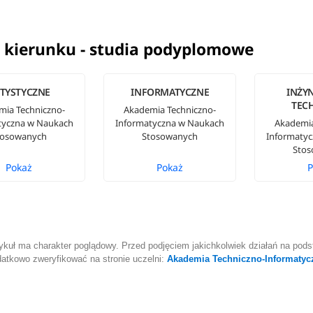
 kierunku - studia podyplomowe
TYSTYCZNE
INFORMATYCZNE
INŻYN
TEC
mia Techniczno-
Akademia Techniczno-
tyczna w Naukach
Informatyczna w Naukach
Akademia
tosowanych
Stosowanych
Informaty
Sto
Pokaż
Pokaż
P
ykuł ma charakter poglądowy. Przed podjęciem jakichkolwiek działań na podst
atkowo zweryfikować na stronie uczelni:
Akademia Techniczno-Informaty