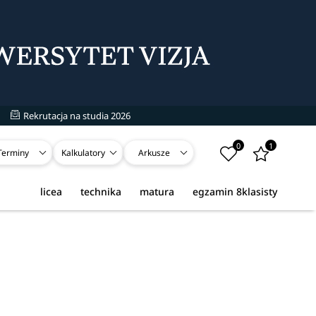
Rekrutacja na studia 2026
0
1
Terminy
Kalkulatory
Arkusze
licea
technika
matura
egzamin 8klasisty