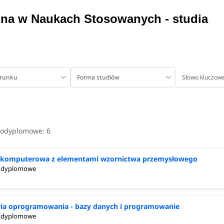
zna w Naukach Stosowanych - studia
przemysłowego,
erunku
Forma studiów
podyplomowe:
6
a komputerowa z elementami wzornictwa przemysłowego
podyplomowe
ria oprogramowania - bazy danych i programowanie
podyplomowe