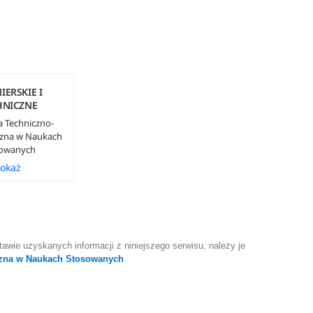
IERSKIE I
HNICZNE
 Techniczno-
czna w Naukach
sowanych
okaż
awie uzyskanych informacji z niniejszego serwisu, należy je
czna w Naukach Stosowanych