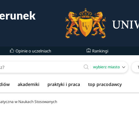
Opinie o uczelniach
Rankingi
wybierz miasto
udiów
akademiki
praktyki i praca
top pracodawcy
matyczna w Naukach Stosowanych