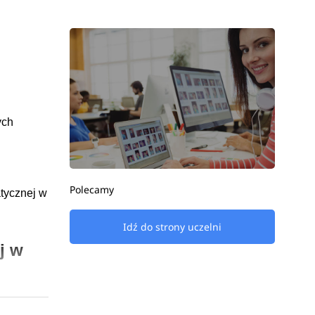
ych
Polecamy
tycznej w
Idź do strony uczelni
j w