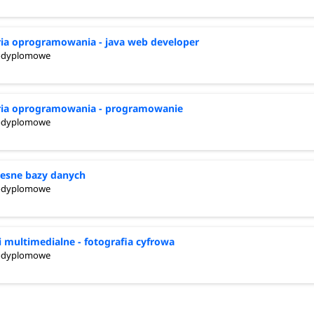
ria oprogramowania - java web developer
podyplomowe
ria oprogramowania - programowanie
podyplomowe
esne bazy danych
podyplomowe
i multimedialne - fotografia cyfrowa
podyplomowe