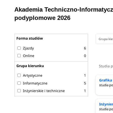
Inżynieria oprogramowania- Bazy danych,
Akademia Techniczno-Informatyc
Inżynieria oprogramowania- Programowanie,
Grafika komputerowa z elementami wzornictwa 
podyplomowe 2026
Techniki multimedialne- fotografia cyfrowa.
Forma studiów
Grupa ki
Zjazdy
6
Online
0
Grupa kierunku
Studia 
Artystyczne
1
Grafik
Informatyczne
5
studia 
Inżynierskie i techniczne
1
Inżynie
studia 