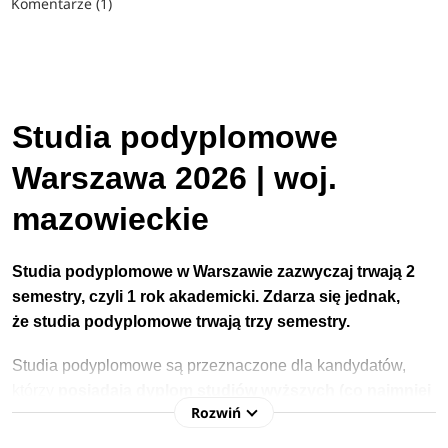
Komentarze (1)
Studia podyplomowe
Warszawa 2026 | woj.
mazowieckie
Studia podyplomowe w Warszawie zazwyczaj trwają 2
semestry, czyli 1 rok akademicki. Zdarza się jednak,
że studia podyplomowe trwają trzy semestry.
Studia podyplomowe są przeznaczone dla kandydatów,
którzy
posiadają dyplom studiów wyższych (co najmniej
Rozwiń
studiów I stopnia).