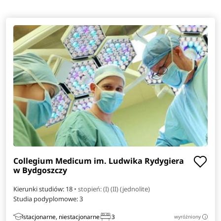
Collegium Medicum im. Ludwika Rydygiera
w Bydgoszczy
Kierunki studiów: 18
• stopień: (I) (II) (jednolite)
Studia podyplomowe:
3
stacjonarne, niestacjonarne
3
wyróżniony
i