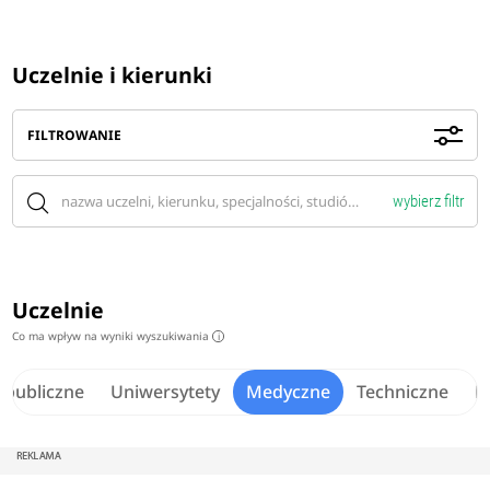
Uczelnie i kierunki
FILTROWANIE
wybierz filtr
Uczelnie
Co ma wpływ na wyniki wyszukiwania
i
epubliczne
Uniwersytety
Medyczne
Techniczne
R