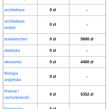
architektura
0 zł
-
architektura
0 zł
-
wnętrz
budownictwo
0 zł
5600 zł
dietetyka
0 zł
-
ekonomia
0 zł
4400 zł
filologia
0 zł
-
angielska
finanse i
0 zł
5352 zł
rachunkowość
fizjoterapia
0 zł
-