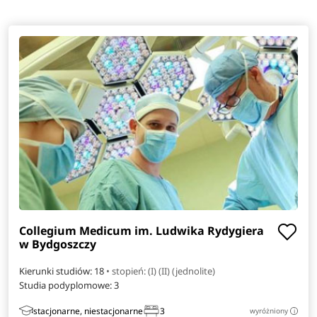
Collegium Medicum im. Ludwika Rydygiera
w Bydgoszczy
Kierunki studiów: 18
• stopień: (I) (II) (jednolite)
Studia podyplomowe:
3
stacjonarne, niestacjonarne
3
wyróżniony
i