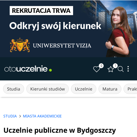
0
1
Studia
Kierunki studiów
Uczelnie
Matura
Prakt
STUDIA
MIASTA AKADEMICKIE
Uczelnie publiczne w Bydgoszczy