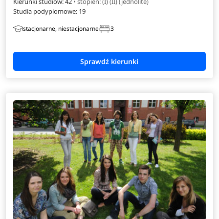
Kierunki studiów: 42
• stopień: (I) (II) (jednolite)
Studia podyplomowe:
19
stacjonarne, niestacjonarne
3