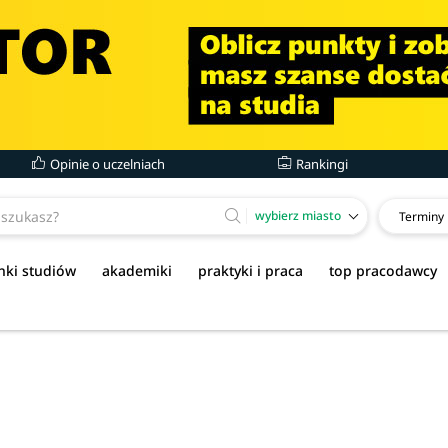
Opinie o uczelniach
Rankingi
wybierz miasto
Terminy
nki studiów
akademiki
praktyki i praca
top pracodawcy