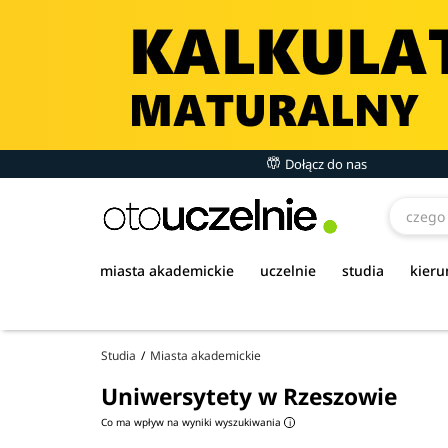
Dołącz do nas
miasta akademickie
uczelnie
studia
kieru
Studia
Miasta akademickie
Uniwersytety w Rzeszowie
Co ma wpływ na wyniki wyszukiwania
i