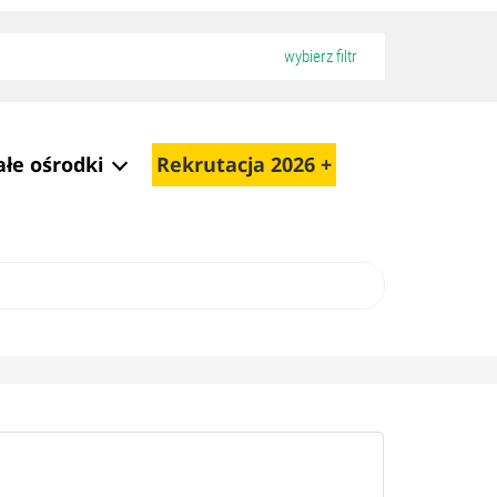
wybierz filtr
ałe ośrodki
Rekrutacja 2026 +