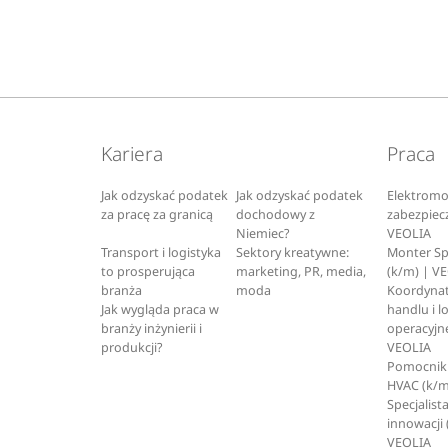
Kariera
Praca
Jak odzyskać podatek
Jak odzyskać podatek
Elektromo
za pracę za granicą
dochodowy z
zabezpiec
Niemiec?
VEOLIA
Transport i logistyka
Sektory kreatywne:
Monter S
to prosperująca
marketing, PR, media,
(k/m) | V
branża
moda
Koordynat
Jak wygląda praca w
handlu i l
branży inżynierii i
operacyjne
produkcji?
VEOLIA
Pomocnik 
HVAC (k/m
Specjalista
innowacji 
VEOLIA