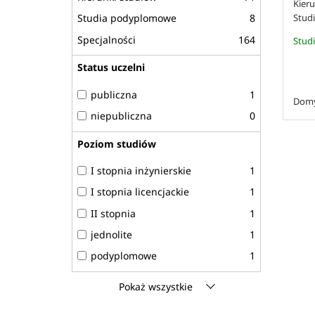
Kieru
Studia podyplomowe
8
Stud
Specjalności
164
Studi
Status uczelni
publiczna
1
Domy
niepubliczna
0
Poziom studiów
I stopnia inżynierskie
1
I stopnia licencjackie
1
II stopnia
1
jednolite
1
podyplomowe
1
Pokaż wszystkie