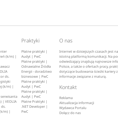
Praktyki
O nas
nter
Płatne praktyki |
Internet w dzisiejszych czasach jest 
zeń (k/m) |
Audyt | PwC
istotną platformą komunikacji. Na p
Płatne praktyki |
odwiedzający znajdują najnowsze inf
pawacz
Odnawialne Źródła
Polsce, a także o ofertach pracy, prak
EOLIA
Energii - doradztwo
dotyczące budowania ścieżki kariery 
or ds.
biznesowe | PwC
informacje związane z maturą.
ogistyki
Płatne praktyki |
Kontakt
j (k/m) |
Audyt | PwC
Płatne praktyki |
serwisanta
Audyt | PwC
Reklama
) | VEOLIA
Płatne Praktyki |
Aktualizacja informacji
 ds.
.NET Developer |
Wydawca Portalu
(k/m) |
PwC
Dołącz do nas