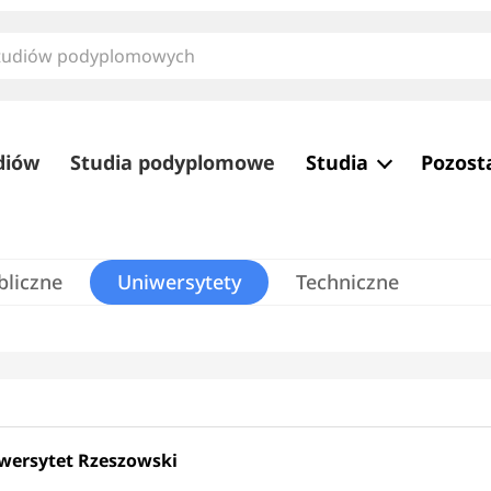
diów
Studia podyplomowe
Studia
Pozost
bliczne
Uniwersytety
Techniczne
wersytet Rzeszowski