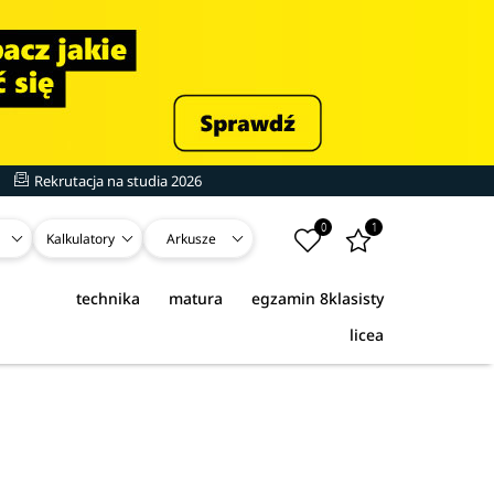
Rekrutacja na studia 2026
0
1
Kalkulatory
Arkusze
technika
matura
egzamin 8klasisty
licea