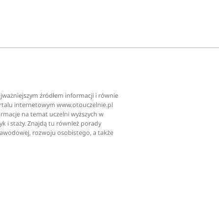
najważniejszym źródłem informacji i równie
ortalu internetowym www.otouczelnie.pl
ormacje na temat uczelni wyższych w
tyk i staży. Znajdą tu również porady
zawodowej, rozwoju osobistego, a także