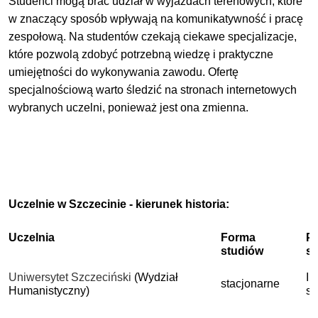
Studenci mogą brać udział w wyjazdach terenowych, które
w znaczący sposób wpływają na komunikatywność i pracę
zespołową. Na studentów czekają ciekawe specjalizacje,
które pozwolą zdobyć potrzebną wiedzę i praktyczne
umiejętności do wykonywania zawodu. Ofertę
specjalnościową warto śledzić na stronach internetowych
wybranych uczelni, ponieważ jest ona zmienna.
Uczelnie w Szczecinie - kierunek historia:
Uczelnia
Forma
P
studiów
s
Uniwersytet Szczeciński
(Wydział
I 
stacjonarne
Humanistyczny)
st