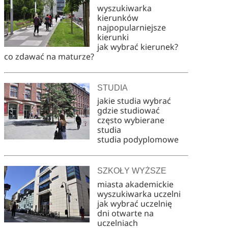
wyszukiwarka
kierunków
najpopularniejsze
kierunki
jak wybrać kierunek?
co zdawać na maturze?
STUDIA
jakie studia wybrać
gdzie studiować
często wybierane
studia
studia podyplomowe
SZKOŁY WYŻSZE
miasta akademickie
wyszukiwarka uczelni
jak wybrać uczelnię
dni otwarte na
uczelniach