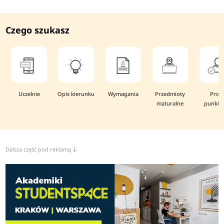
Czego szukasz
Uczelnie
Opis kierunku
Wymagania
Przedmioty
Prog
maturalne
punkto
Dalsza część pod reklamą