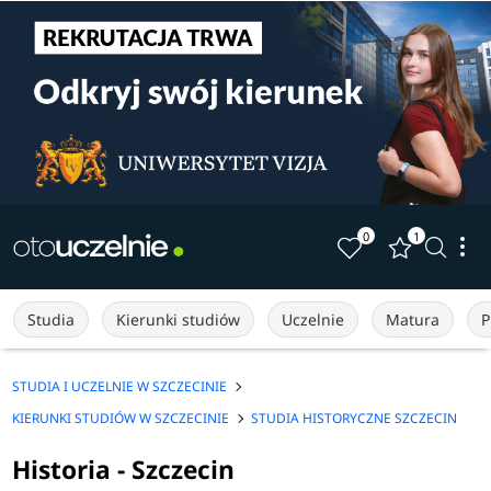
0
1
Studia
Kierunki studiów
Uczelnie
Matura
P
STUDIA I UCZELNIE W SZCZECINIE
KIERUNKI STUDIÓW W SZCZECINIE
STUDIA HISTORYCZNE SZCZECIN
Historia - Szczecin