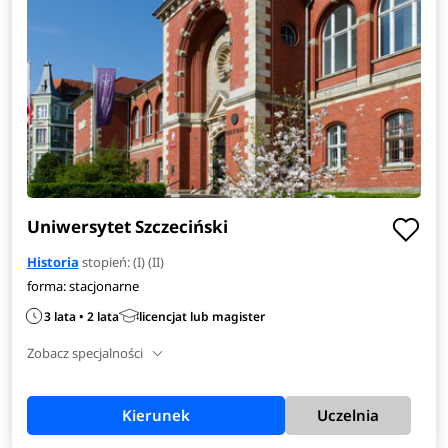
Uniwersytet Szczeciński
Historia
stopień: (I) (II)
forma: stacjonarne
3 lata • 2 lata
licencjat lub magister
Zobacz specjalności
Kierunek
Uczelnia