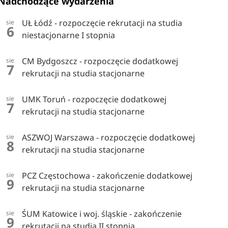
Nadchodzące wydarzenia
UŁ Łódź - rozpoczęcie rekrutacji na studia
sie
6
niestacjonarne I stopnia
CM Bydgoszcz - rozpoczęcie dodatkowej
sie
7
rekrutacji na studia stacjonarne
UMK Toruń - rozpoczęcie dodatkowej
sie
7
rekrutacji na studia stacjonarne
ASZWOJ Warszawa - rozpoczęcie dodatkowej
sie
8
rekrutacji na studia stacjonarne
PCZ Częstochowa - zakończenie dodatkowej
sie
9
rekrutacji na studia stacjonarne
ŚUM Katowice i woj. śląskie - zakończenie
sie
9
rekrutacji na studia II stopnia