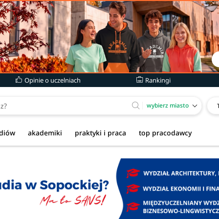
Opinie o uczelniach
Rankingi
wybierz miasto
udiów
akademiki
praktyki i praca
top pracodawcy