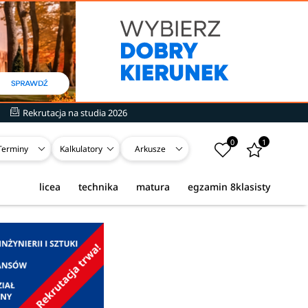
Rekrutacja na studia 2026
0
1
Terminy
Kalkulatory
Arkusze
licea
technika
matura
egzamin 8klasisty