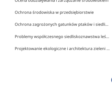
Ocena oddziaływania i zarządzanie środowiskiem
Ochrona środowiska w przedsiębiorstwie
Ochrona zagrożonych gatunków ptaków i siedlisk przyrodniczych w programie rolno-środowiskowo-klimatycznym, oceny oddziaływania na środowisko
Problemy współczesnego siedliskoznawstwa leśnego
Projektowanie ekologiczne i architektura zieleni (ecodesign)