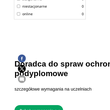
niestacjonarne
0
online
0
Doradca do spraw ochron
podyplomowe
szczegółowe wymagania na uczelniach