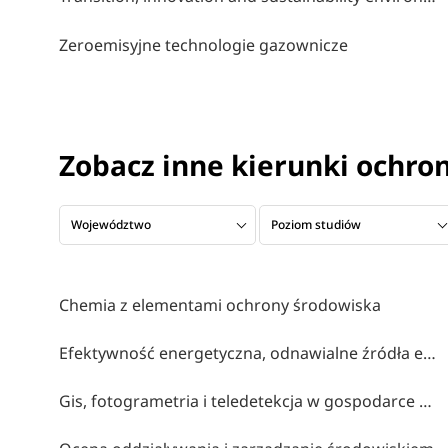
Zeroemisyjne technologie gazownicze
Zobacz inne kierunki ochr
Województwo
Poziom studiów
Chemia z elementami ochrony środowiska
Efektywność energetyczna, odnawialne źródła energii i inne narzędzia prowadzące do transformacji energetycznej
Gis, fotogrametria i teledetekcja w gospodarce narodowej, obronie kraju i ochronie środowiska