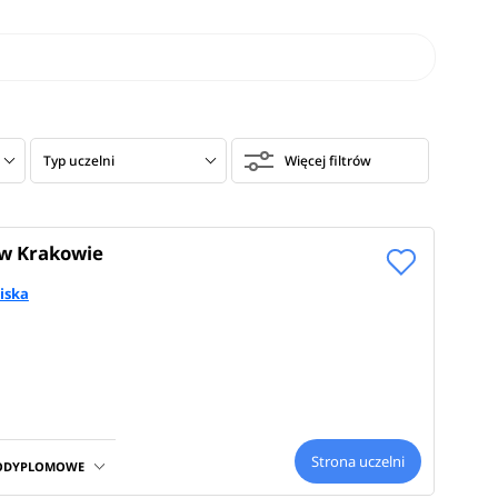
Typ uczelni
Więcej filtrów
w Krakowie
iska
Strona uczelni
PODYPLOMOWE