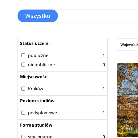
Wszystko
Status uczelni
Wojewód
publiczne
1
niepubliczne
0
Miejscowość
Kraków
1
Poziom studiów
podyplomowe
1
Forma studiów
stacjonarne
0