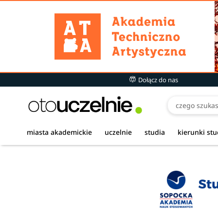
Dołącz do nas
miasta akademickie
uczelnie
studia
kierunki st