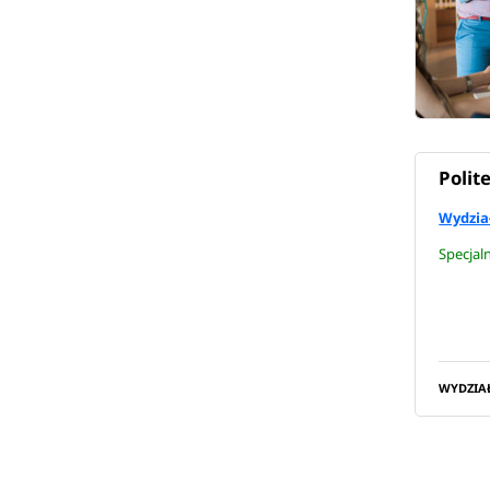
Polit
Wydział
Specjal
WYDZIA