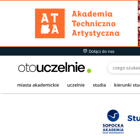
Dołącz do nas
miasta akademickie
uczelnie
studia
kierunki st