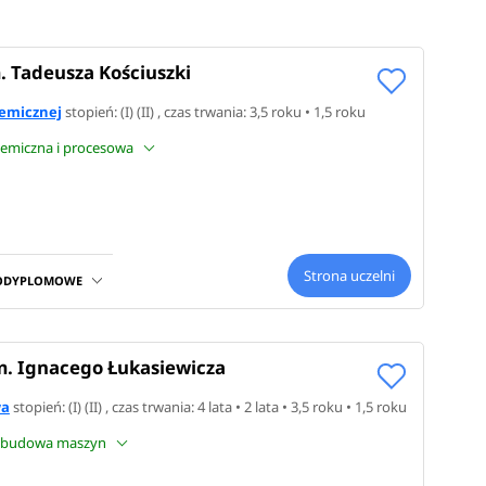
. Tadeusza Kościuszki
hemicznej
stopień: (I) (II) , czas trwania: 3,5 roku • 1,5 roku
chemiczna i procesowa
Strona uczelni
PODYPLOMOWE
m. Ignacego Łukasiewicza
wa
stopień: (I) (II) , czas trwania: 4 lata • 2 lata • 3,5 roku • 1,5 roku
 i budowa maszyn