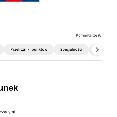
Komentarze (0)
Przeliczniki punktów
Specjalności
Ceny
runek
yczącymi