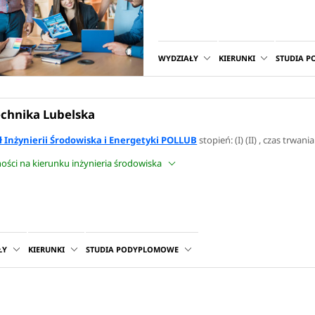
WYDZIAŁY
KIERUNKI
STUDIA 
echnika Lubelska
 Inżynierii Środowiska i Energetyki POLLUB
stopień: (I) (II) , czas trwani
ności na kierunku inżynieria środowiska
ŁY
KIERUNKI
STUDIA PODYPLOMOWE