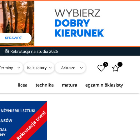
Rekrutacja na studia 2026
0
1
Terminy
Kalkulatory
Arkusze
licea
technika
matura
egzamin 8klasisty