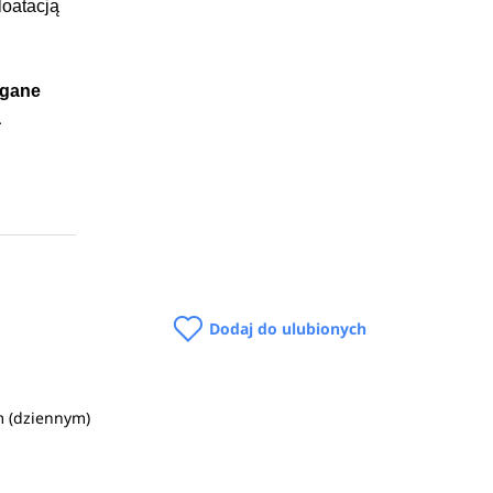
loatacją
agane
a
 np. w
z pomp
Dodaj do ulubionych
m (dziennym)