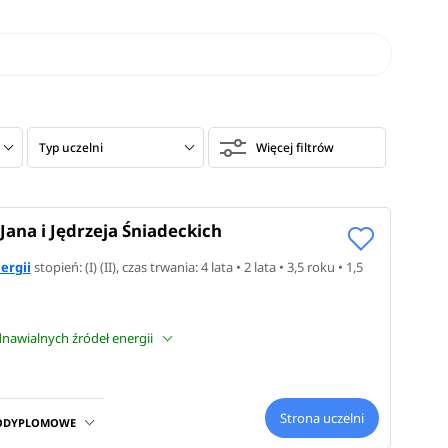
Typ uczelni
Więcej filtrów
Jana i Jędrzeja Śniadeckich
ergii
stopień: (I) (II)
, czas trwania: 4 lata • 2 lata • 3,5 roku • 1,5
dnawialnych źródeł energii
Strona uczelni
PODYPLOMOWE