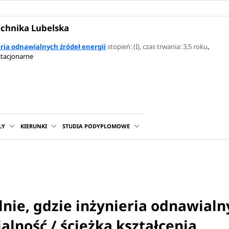
echnika Lubelska
eria odnawialnych źródeł energii
stopień: (I)
, czas trwania: 3,5 roku
,
stacjonarne
ŁY
KIERUNKI
STUDIA PODYPLOMOWE
lnie, gdzie inżynieria odnawialn
jalność / ścieżka kształcenia