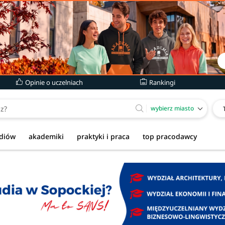
Opinie o uczelniach
Rankingi
wybierz miasto
udiów
akademiki
praktyki i praca
top pracodawcy