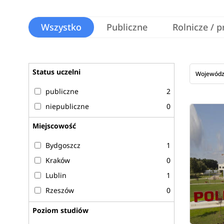
Wszystko
Publiczne
Rolnicze / 
Status uczelni
Wojewód
publiczne
2
niepubliczne
0
Miejscowość
Bydgoszcz
1
Kraków
0
Lublin
1
Rzeszów
0
Poziom studiów