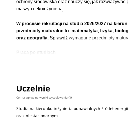
ochrony środowiska oraz nauczy się, jak rozwiązywać 
maszyn i ekoinżynierią.
W procesie rekrutacji na studia 2026/2027 na kieru
przedmioty maturalne to:
matematyka
,
fizyka
,
biolog
oraz
geografia.
Sprawdź
wymagane przedmioty matura
Praca po studiach
Po ukończeniu studiów absolwenci będą przygotowani d
zakresie konstrukcji i budowy elektrowni wiatrowych, f
ciepła.
Zobacz
pełen opis kierunku
>
Uczelnie
Co ma wpływ na wyniki wyszukiwania
i
Studia na kierunku inżynieria odnawialnych źródeł energ
oraz niestacjonarnym