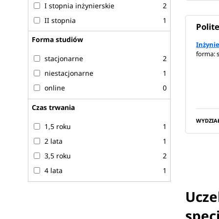
I stopnia inżynierskie
2
II stopnia
1
Polit
Forma studiów
Inżyni
forma: 
stacjonarne
2
niestacjonarne
1
online
0
Czas trwania
WYDZIA
1,5 roku
1
2 lata
1
3,5 roku
2
4 lata
1
Ucze
spec