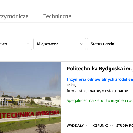
przyrodnicze
Techniczne
ztwo
Miejscowość
Status uczelni
Politechnika Bydgoska im. 
Inżynieria odnawialnych źródeł en
roku
,
forma: stacjonarne, niestacjonarne
Specjalności na kierunku inżynieria o
WYDZIAŁY
KIERUNKI
STUDIA 