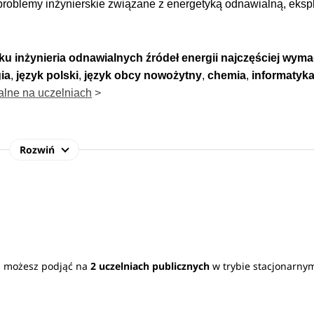
problemy inżynierskie związane z energetyką odnawialną, eksp
nku
inżynieria odnawialnych źródeł energii
najczęściej wym
ia
,
język polski
,
język obcy nowożytny
,
chemia
,
informatyk
lne na uczelniach
>
Rozwiń
o pracy jako specjalisci w branży odnawialnych źródeł energii
arm wiatrowych, biogazowni rolniczych, instalacji solarnych ora
ii możesz podjąć na
2 uczelniach publicznych
w trybie stacjonarny