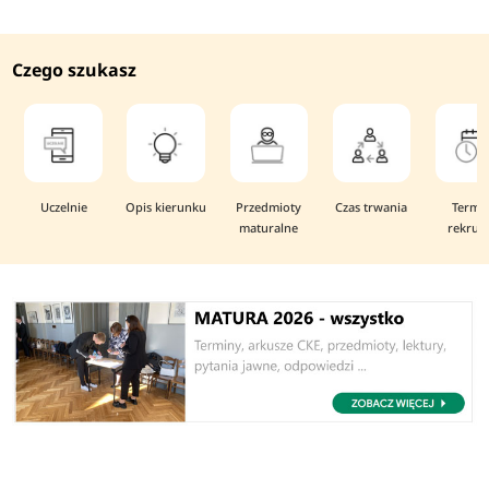
Czego szukasz
Uczelnie
Opis kierunku
Przedmioty
Czas trwania
Termi
maturalne
rekruta