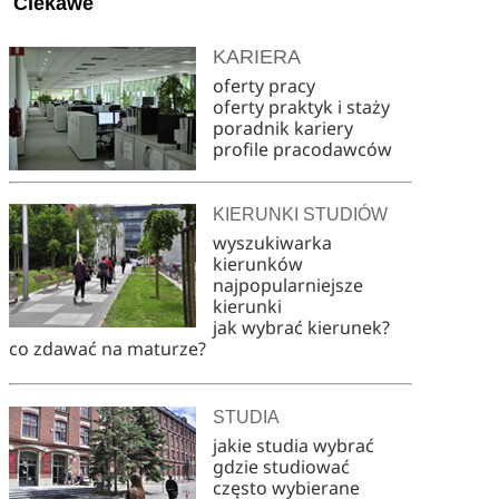
Ciekawe
KARIERA
oferty pracy
oferty praktyk i staży
poradnik kariery
profile pracodawców
KIERUNKI STUDIÓW
wyszukiwarka
kierunków
najpopularniejsze
kierunki
jak wybrać kierunek?
co zdawać na maturze?
STUDIA
jakie studia wybrać
gdzie studiować
często wybierane