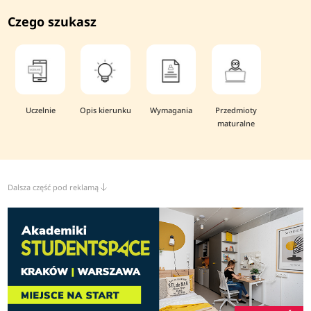
Czego szukasz
Uczelnie
Opis kierunku
Wymagania
Przedmioty
maturalne
Dalsza część pod reklamą