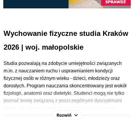
Wychowanie fizyczne studia Kraków
2026 | woj. małopolskie
Studia
pozwalają
na zdobycie umiejętności związanych
m.in. z nauczaniem ruchu i usprawnianiem kondycji
fizycznej osób w różnym wieku -
dzieci, młodzieży oraz
dorosłych. Program nauczania skoncentrowany jest wokół
fizjologii, anatomii oraz dietetyki. Studenci mogą nie tylko
poznać teorię związaną z poszczególnymi dyscyplinami
sportu, ale również sprawdzić się podczas treningów.
Rozwiń
W procesie rekrutacji na studia 2026/2027 na kierunku
Wychowanie fizyczne najczęściej wymagane