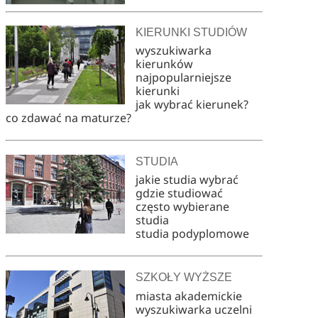
KIERUNKI STUDIÓW
wyszukiwarka
kierunków
najpopularniejsze
kierunki
jak wybrać kierunek?
co zdawać na maturze?
STUDIA
jakie studia wybrać
gdzie studiować
często wybierane
studia
studia podyplomowe
SZKOŁY WYŻSZE
miasta akademickie
wyszukiwarka uczelni