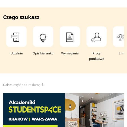
Czego szukasz
Uczelnie
Opis kierunku
Wymagania
Progi
Limit
punktowe
Dalsza część pod reklamą