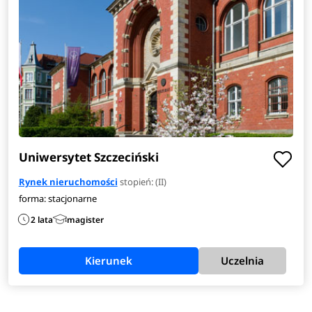
Uniwersytet Szczeciński
Rynek nieruchomości
stopień: (II)
forma: stacjonarne
2 lata
magister
Kierunek
Uczelnia