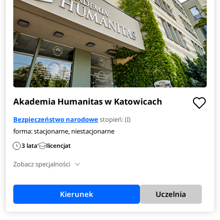
Akademia Humanitas w Katowicach
Bezpieczeństwo narodowe
stopień: (I)
forma: stacjonarne, niestacjonarne
3 lata
licencjat
Zobacz specjalności
Kierunek
Uczelnia