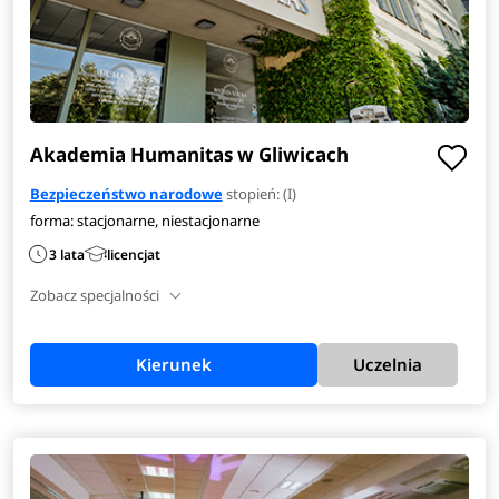
Akademia Humanitas w Gliwicach
Bezpieczeństwo narodowe
stopień: (I)
forma: stacjonarne, niestacjonarne
3 lata
licencjat
Zobacz specjalności
Kierunek
Uczelnia