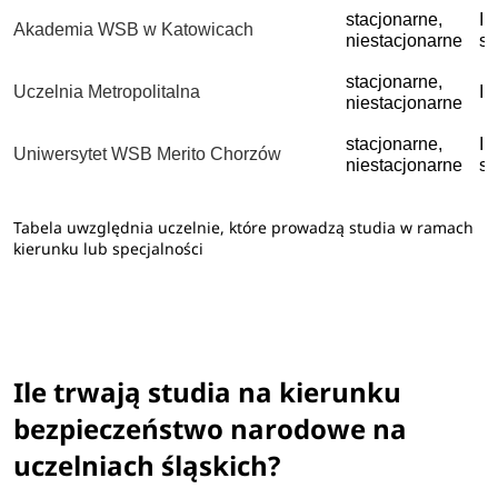
stacjonarne,
I 
Akademia WSB w Katowicach
niestacjonarne
st
stacjonarne,
Uczelnia Metropolitalna
I 
niestacjonarne
stacjonarne,
I 
Uniwersytet WSB Merito Chorzów
niestacjonarne
st
Tabela uwzględnia uczelnie, które prowadzą studia w ramach
kierunku lub specjalności
Ile trwają studia na kierunku
bezpieczeństwo narodowe na
uczelniach śląskich?