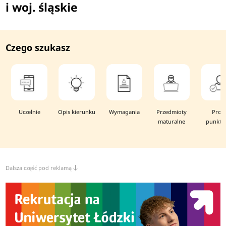
i woj. śląskie
Czego szukasz
Uczelnie
Opis kierunku
Wymagania
Przedmioty
Prog
maturalne
punkto
Dalsza część pod reklamą