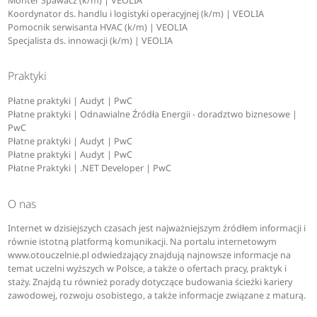
Monter Spawacz (k/m) | VEOLIA
Koordynator ds. handlu i logistyki operacyjnej (k/m) | VEOLIA
Pomocnik serwisanta HVAC (k/m) | VEOLIA
Specjalista ds. innowacji (k/m) | VEOLIA
Praktyki
Płatne praktyki | Audyt | PwC
Płatne praktyki | Odnawialne Źródła Energii - doradztwo biznesowe |
PwC
Płatne praktyki | Audyt | PwC
Płatne praktyki | Audyt | PwC
Płatne Praktyki | .NET Developer | PwC
O nas
Internet w dzisiejszych czasach jest najważniejszym źródłem informacji i
równie istotną platformą komunikacji. Na portalu internetowym
www.otouczelnie.pl odwiedzający znajdują najnowsze informacje na
temat uczelni wyższych w Polsce, a także o ofertach pracy, praktyk i
staży. Znajdą tu również porady dotyczące budowania ścieżki kariery
zawodowej, rozwoju osobistego, a także informacje związane z maturą.