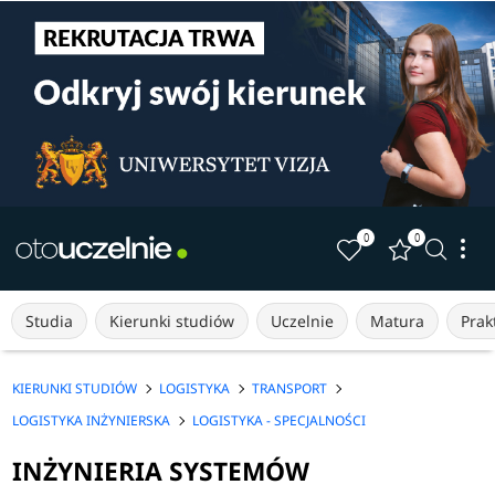
0
0
Studia
Kierunki studiów
Uczelnie
Matura
Prakt
KIERUNKI STUDIÓW
LOGISTYKA
TRANSPORT
LOGISTYKA INŻYNIERSKA
LOGISTYKA - SPECJALNOŚCI
INŻYNIERIA SYSTEMÓW