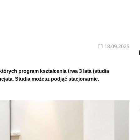
18.09.2025
 których program kształcenia trwa 3 lata (studia
ncjata. Studia możesz podjąć stacjonarnie.