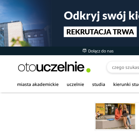
Dołącz do nas
miasta akademickie
uczelnie
studia
kierunki st