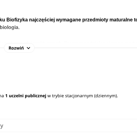
nku Biofizyka najczęściej wymagane przedmioty maturalne t
biologia.
teoretycznych i praktycznych. Program podzielony jest na modu
Rozwiń
 specjalizować się w wybranych obszarach, takich jak biofizyk
.
jętności, które otwierają przed nimi szerokie możliwości zawo
, chemii, bioinformatyki i technologii, są cenionymi specjalistam
cyną, diagnostyką, biotechnologią oraz badaniami naukowymi.
 na
1 uczelni publicznej
w trybie stacjonarnym (dziennym).
ty