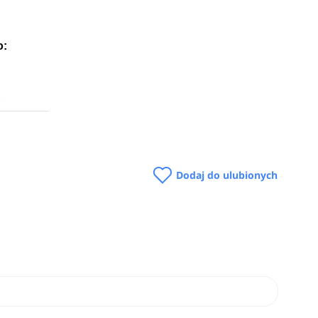
o:
ły
a
dowe.
Dodaj do ulubionych
i w
Zobacz