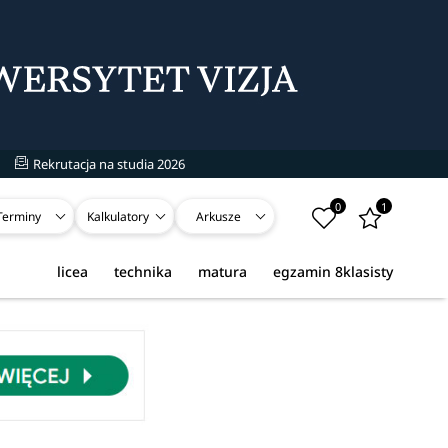
Rekrutacja na studia 2026
0
1
Terminy
Kalkulatory
Arkusze
licea
technika
matura
egzamin 8klasisty