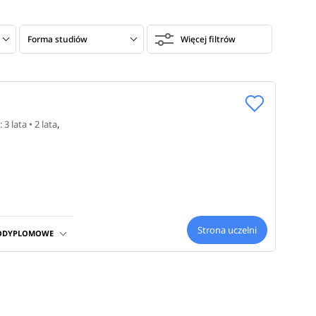
Forma studiów
Więcej filtrów
 3 lata • 2 lata
,
Strona uczelni
PODYPLOMOWE