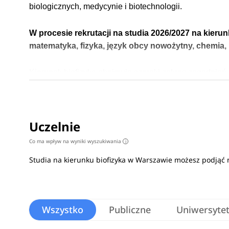
biologicznych, medycynie i biotechnologii.
W procesie rekrutacji na studia 2026/2027 na kieru
matematyka, fizyka, język obcy nowożytny, chemia, 
Kierunek biofizyka obejmuje szeroki zakres zagadnień 
obowiązkowe i fakultatywne, które pozwalają studentom
molekularna, medyczna, komórkowa czy środowiskowa
Uczelnie
Absolwenci posiadają interdyscyplinarną wiedzę i umie
Dzięki połączeniu kompetencji z zakresu fizyki, biologii
Co ma wpływ na wyniki wyszukiwania
i
branżach związanych z naukami przyrodniczymi, medy
Studia na kierunku biofizyka w Warszawie możesz podjąć
pełen opis kierunku
>
Wszystko
Publiczne
Uniwersyte