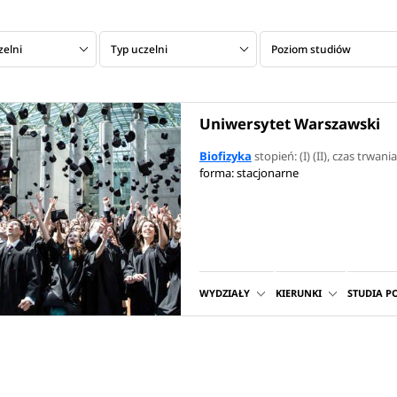
zelni
Typ uczelni
Poziom studiów
Uniwersytet Warszawski
Biofizyka
stopień: (I) (II)
, czas trwania:
forma: stacjonarne
WYDZIAŁY
KIERUNKI
STUDIA 