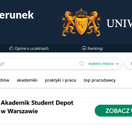
Opinie o uczelniach
Rankingi
wybierz miasto
udiów
akademiki
praktyki i praca
top pracodawcy