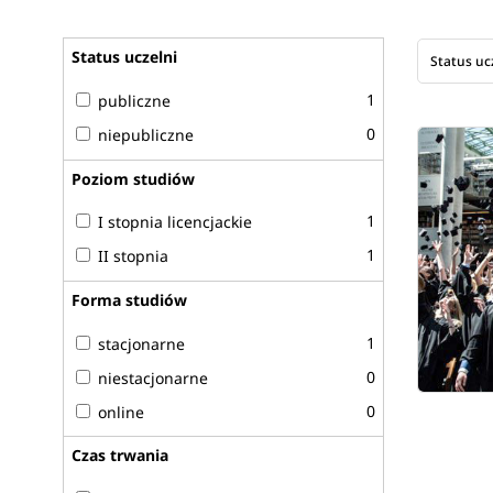
Status uczelni
Status uc
1
publiczne
0
niepubliczne
Poziom studiów
1
I stopnia licencjackie
1
II stopnia
Forma studiów
1
stacjonarne
0
niestacjonarne
0
online
Czas trwania