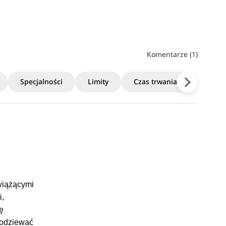
Komentarze (1)
Specjalności
Limity
Czas trwania
Termin
wiążącymi
i,
ję
podziewać