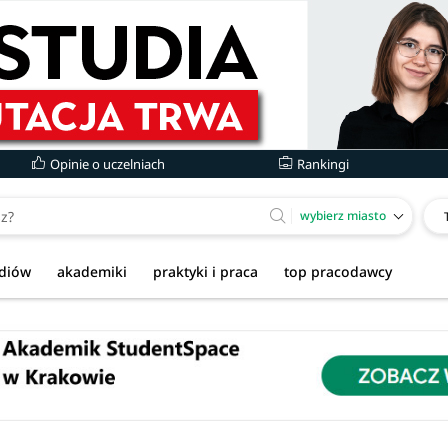
Opinie o uczelniach
Rankingi
wybierz miasto
udiów
akademiki
praktyki i praca
top pracodawcy