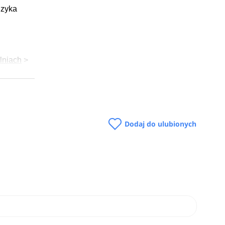
izyka
lniach
>
ie także
Dodaj do ulubionych
twach