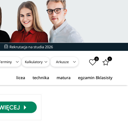
Rekrutacja na studia 2026
0
1
Terminy
Kalkulatory
Arkusze
licea
technika
matura
egzamin 8klasisty