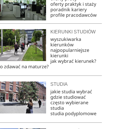
oferty praktyk i staży
poradnik kariery
profile pracodawców
KIERUNKI STUDIÓW
wyszukiwarka
kierunków
najpopularniejsze
kierunki
jak wybrać kierunek?
co zdawać na maturze?
STUDIA
jakie studia wybrać
gdzie studiować
często wybierane
studia
studia podyplomowe