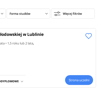
Forma studiów
Więcej filtrów
łodowskiej w Lublinie
lata • 1,5 roku lub 2 lata
,
Strona uczelni
PODYPLOMOWE