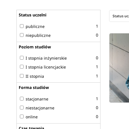
Status uczelni
Status uc
1
publiczne
0
niepubliczne
Poziom studiów
0
I stopnia inżynierskie
1
I stopnia licencjackie
1
II stopnia
Forma studiów
1
stacjonarne
0
niestacjonarne
0
online
Czas trwania