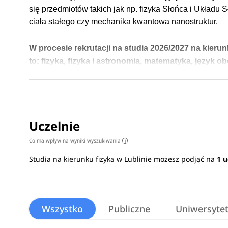
się przedmiotów takich jak np. fizyka Słońca i Układ
ciała stałego czy mechanika kwantowa nanostruktur.
W procesie rekrutacji na studia 2026/2027 na kier
to:
fizyka, fizyka i astronomia, matematyka, język o
Absolwenci studiów na kierunku fizyka podejmują prac
medycznych i diagnostycznych, w firmach zajmujących
w szkole na stanowisku nauczycieli przedmiotów ścisł
Uczelnie
związanych z branżą IT. Praca w jednostkach zajmując
zajmujących się projektowaniem również stanowi dla n
Co ma wpływ na wyniki wyszukiwania
i
Studia na kierunku fizyka w Lublinie możesz podjąć na
1 u
Wszystko
Publiczne
Uniwersyte