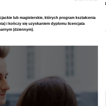
cjackie lub magisterskie
,
których program kształcenia
nia)
i kończy się uzyskaniem dyplomu licencjata
narnym (dziennym)
.