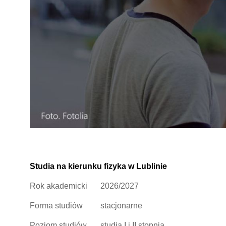
Studia na kierunku fizyka w Lublinie
Rok akademicki
2026/2027
Forma studiów
stacjonarne
Poziom studiów
studia I i II stopnia