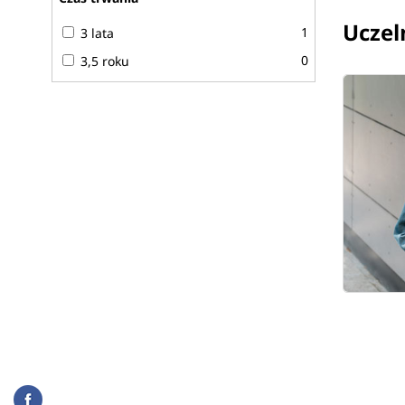
Uczel
1
3 lata
0
3,5 roku