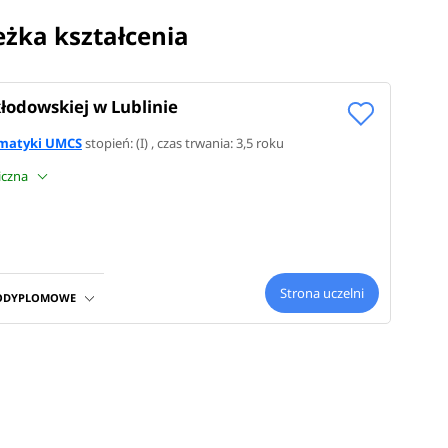
ieżka kształcenia
łodowskiej w Lublinie
ormatyki UMCS
stopień: (I) , czas trwania: 3,5 roku
niczna
Strona uczelni
PODYPLOMOWE