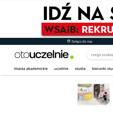
Dołącz do nas
miasta akademickie
uczelnie
studia
kierunki st