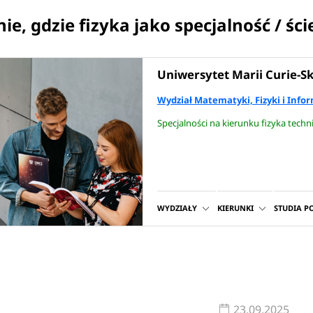
nie, gdzie fizyka jako specjalność / śc
Uniwersytet Marii Curie-Sk
Wydział Matematyki, Fizyki i Inf
Specjalności na kierunku fizyka tech
WYDZIAŁY
KIERUNKI
STUDIA 
23.09.2025