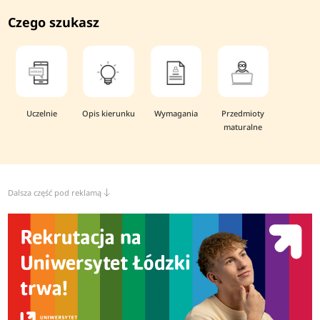
Czego szukasz
Uczelnie
Opis kierunku
Wymagania
Przedmioty
maturalne
Dalsza część pod reklamą