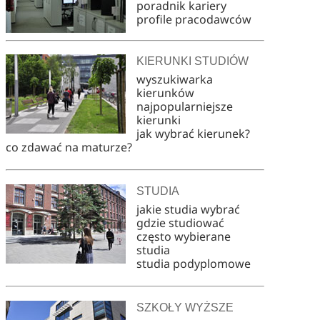
poradnik kariery
profile pracodawców
KIERUNKI STUDIÓW
wyszukiwarka
kierunków
najpopularniejsze
kierunki
jak wybrać kierunek?
co zdawać na maturze?
STUDIA
jakie studia wybrać
gdzie studiować
często wybierane
studia
studia podyplomowe
SZKOŁY WYŻSZE