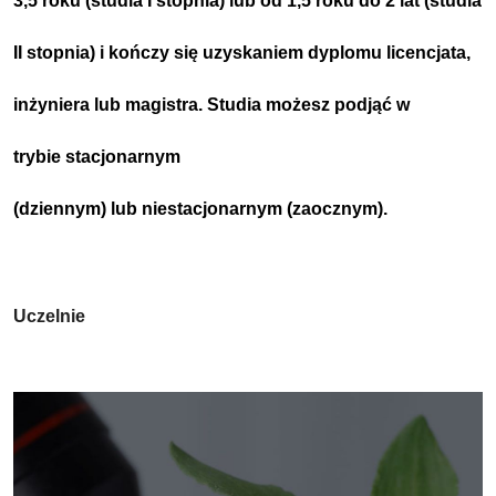
3,5 roku (studia I stopnia) lub od 1,5 roku do 2 lat (studia
II stopnia)
i kończy się uzyskaniem dyplomu licencjata,
inżyniera lub
magistra
.
Studia możesz podjąć w
trybie
stacjonarnym
(dziennym)
lub
niestacjonarnym
(zaocznym)
.
Uczelnie