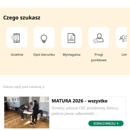
Czego szukasz
Uczelnie
Opis kierunku
Wymagania
Progi
Limit
punktowe
Dalsza część pod reklamą