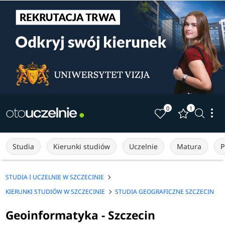
0
1
Studia
Kierunki studiów
Uczelnie
Matura
P
STUDIA I UCZELNIE W SZCZECINIE
KIERUNKI STUDIÓW W SZCZECINIE
STUDIA GEOGRAFICZNE SZCZECIN
Geoinformatyka - Szczecin