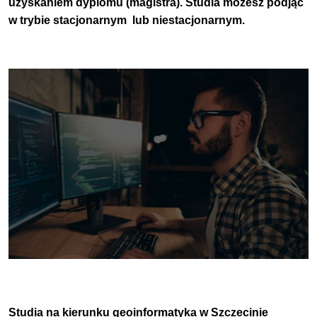
uzyskaniem dyplomu (magistra).
Studia możesz podjąć
w trybie
stacjonarnym
lub
niestacjonarnym
.
Studia na kierunku geoinformatyka w Szczecinie