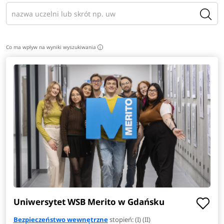
Co ma wpływ na wyniki wyszukiwania
i
Uniwersytet WSB Merito w Gdańsku
Bezpieczeństwo wewnętrzne
stopień: (I) (II)