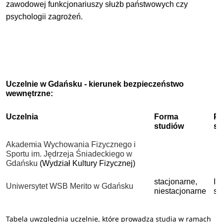
zawodowej funkcjonariuszy służb państwowych czy
psychologii zagrożeń.
Uczelnie w Gdańsku - kierunek bezpieczeństwo
wewnętrzne:
Uczelnia
Forma
P
studiów
s
Akademia Wychowania Fizycznego i
Sportu im. Jędrzeja Śniadeckiego w
Gdańsku
(Wydział Kultury Fizycznej)
stacjonarne,
I 
Uniwersytet WSB Merito w Gdańsku
niestacjonarne
st
Tabela uwzględnia uczelnie, które prowadzą studia w ramach