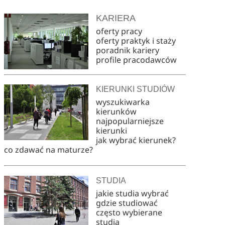
KARIERA
oferty pracy
oferty praktyk i staży
poradnik kariery
profile pracodawców
KIERUNKI STUDIÓW
wyszukiwarka
kierunków
najpopularniejsze
kierunki
jak wybrać kierunek?
co zdawać na maturze?
STUDIA
jakie studia wybrać
gdzie studiować
często wybierane
studia