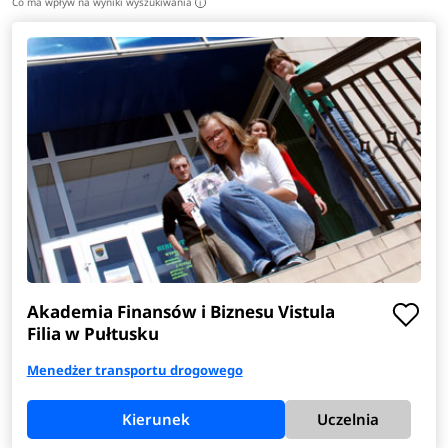
Co ma wpływ na wyniki wyszukiwania
i
Akademia Finansów i Biznesu Vistula
Filia w Pułtusku
Menedżer transportu drogowego
Kierunek
Uczelnia