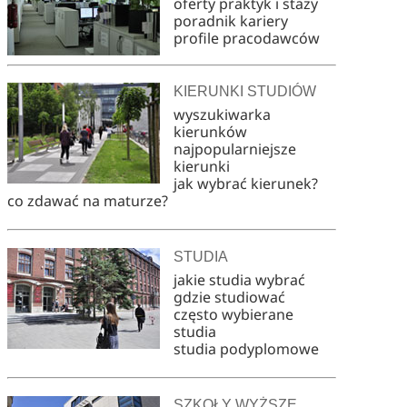
oferty praktyk i staży
poradnik kariery
profile pracodawców
KIERUNKI STUDIÓW
wyszukiwarka
kierunków
najpopularniejsze
kierunki
jak wybrać kierunek?
co zdawać na maturze?
STUDIA
jakie studia wybrać
gdzie studiować
często wybierane
studia
studia podyplomowe
SZKOŁY WYŻSZE