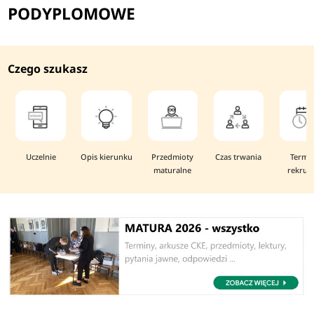
PODYPLOMOWE
Czego szukasz
Uczelnie
Opis kierunku
Przedmioty
Czas trwania
Termi
maturalne
rekruta