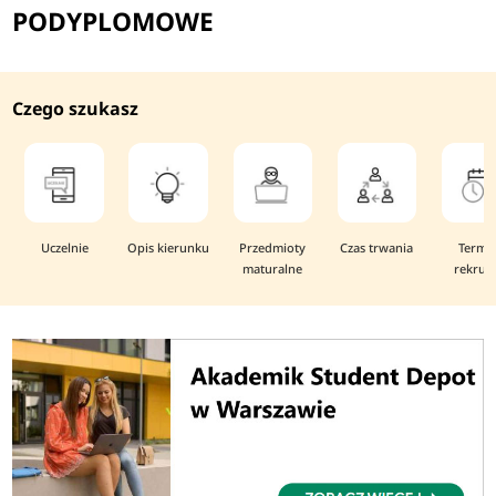
PODYPLOMOWE
Czego szukasz
Uczelnie
Opis kierunku
Przedmioty
Czas trwania
Termi
maturalne
rekruta