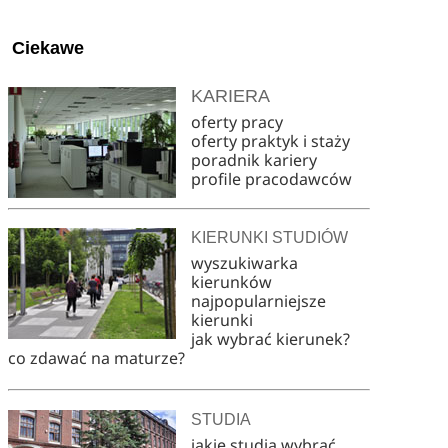
Ciekawe
KARIERA
oferty pracy
oferty praktyk i staży
poradnik kariery
profile pracodawców
KIERUNKI STUDIÓW
wyszukiwarka
kierunków
najpopularniejsze
kierunki
jak wybrać kierunek?
co zdawać na maturze?
STUDIA
jakie studia wybrać