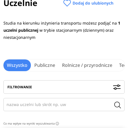
Uczelnie
przedmioty maturalne to:
język obcy nowożytny
,
Dodaj do ulubionych
matematyka oraz
dowolny przedmiot.
Sprawdź
wymagane przedmioty maturalne na uczelniach
>
Studia na kierunku inżynieria transportu możesz podjąć na
1
uczelni publicznej
w trybie stacjonarnym (dziennym) oraz
Praca po studiach
niestacjonarnym
Absolwenci znajdą zatrudnienie w firmach
motoryzacyjnych, serwisach samochodowych, wydziałach
komunikacji, zakładach obsługowo-naprawczych, firmach
Wszystko
Publiczne
Rolnicze / przyrodnicze
Tec
zajmujących się obsługiwaniem, planowaniem i
zarządzaniem procesami eksploatacji pojazdów oraz w
centrach logistycznych.
Zobacz
pełen opis kierunku
>
FILTROWANIE
Co ma wpływ na wyniki wyszukiwania
i