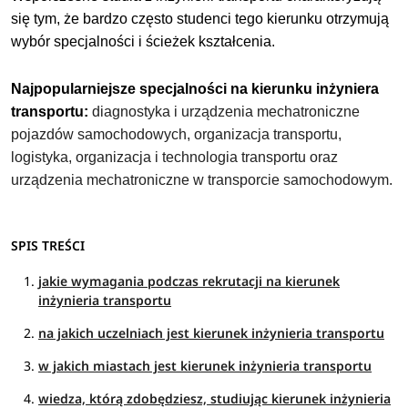
się tym, że bardzo często studenci tego kierunku otrzymują
wybór specjalności i ścieżek kształcenia.
Najpopularniejsze specjalności na kierunku
inżyniera
transportu
:
diagnostyka i urządzenia mechatroniczne
pojazdów samochodowych, organizacja transportu,
logistyka, organizacja i technologia transportu oraz
urządzenia mechatroniczne w transporcie samochodowym.
SPIS TREŚCI
jakie wymagania podczas rekrutacji na kierunek
inżynieria transportu
na jakich uczelniach jest kierunek inżynieria transportu
w jakich miastach jest kierunek inżynieria transportu
wiedza, którą zdobędziesz, studiując kierunek inżynieria