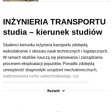
INŻYNIERIA TRANSPORTU
studia – kierunek studiów
Studenci kierunku inżyniera transportu zdobędą
wykształcenie z obszaru nauk technicznych i logistycznych.
W ramach studiów nauczą się planowania i zarządzania
procesem eksploatacji pojazdów. Ponadto zdobędą
umiejętność diagnostyki urządzeń mechatronicznych,
nadzorowania ruchu samochodowego, czy
wykorzystywania metod sterowania w przemyśle
motoryzacyjnym.
Rozwiń
W procesie rekrutacji na studia 2026/2027 na
kierunku
inżyniera transportu
najczęściej wymagane