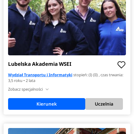
Lubelska Akademia WSEI
Wydział Transportu i Informatyki
stopień: (I) (II) , czas trwania:
3,5 roku • 2 lata
Zobacz specjalności
Kierunek
Uczelnia