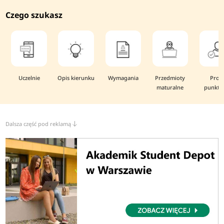
Czego szukasz
Uczelnie
Opis kierunku
Wymagania
Przedmioty
Prog
maturalne
punkto
Dalsza część pod reklamą