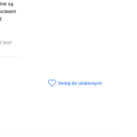
ine są
dnictwem
ź
i jest
ci i
Dodaj do ulubionych
ędzy
-