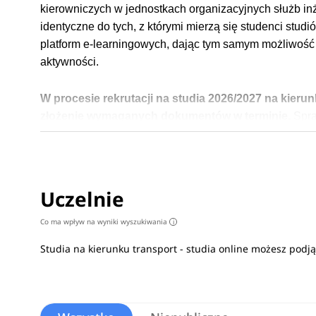
kierowniczych w jednostkach organizacyjnych służb inż
identyczne do tych, z którymi mierzą się studenci stu
platform e-learningowych, dając tym samym możliwoś
aktywności.
W procesie rekrutacji na studia 2026/2027 na kierunk
złożenie wymaganych dokumentów w terminie.
Spr
Praca po studiach
Czym można zająć się po ukończeniu studiów? Transport 
Uczelnie
różnorodne ścieżki kształcenia. Dzięki nim otwierają
Co ma wpływ na wyniki wyszukiwania
i
innymi w jednostkach eksploatacyjnych transportu sa
naprawczych, firmach transportowych, firmach spedycyj
Studia na kierunku transport - studia online możesz podj