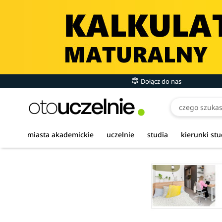
Dołącz do nas
miasta akademickie
uczelnie
studia
kierunki st