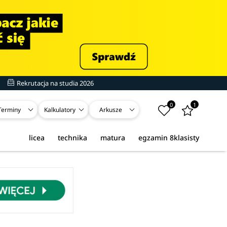
Rekrutacja na studia 2026
0
1
Terminy
Kalkulatory
Arkusze
licea
technika
matura
egzamin 8klasisty