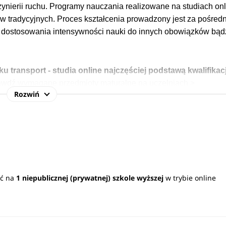
ynierii ruchu.
Programy nauczania realizowane na studiach onl
diów tradycyjnych. Proces kształcenia prowadzony jest za pośre
ć dostosowania intensywności nauki do innych obowiązków bąd
u transport - studia online najczęściej podstawą kwalifikacj
awdź
wymagane przedmioty maturalne na uczelniach
>
Rozwiń
online to kierunek, który często oferuje studentom specjalnoś
 się liczne możliwości zawodowe. Absolwenci mogą pracować mi
mochodowego, szynowego lub lotniczego, zakładach obsługowo
nych, centrach logistycznych.
Zobacz
pełen opis kierunku
>
ąć na
1 niepublicznej (prywatnej) szkole wyższej
w trybie online