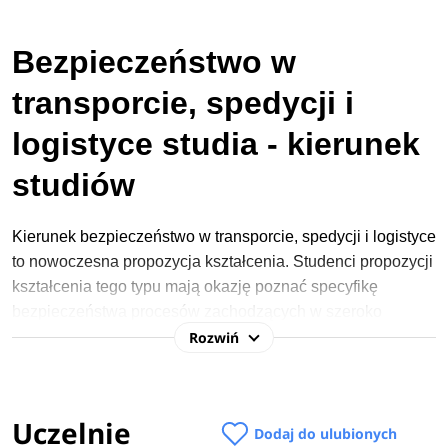
Bezpieczeństwo w
transporcie, spedycji i
logistyce studia - kierunek
studiów
Kierunek bezpieczeństwo w transporcie, spedycji i logistyce
to nowoczesna propozycja kształcenia. Studenci propozycji
kształcenia tego typu mają okazję poznać specyfikę
bezpieczeństwa procesów zachodzących w szeroko
Rozwiń
rozumianym sektorze transportu, spedycji i logistyki z
perspektywy bezpieczeństwa tych procesów oraz ich
wpływu na bezpieczeństwo funkcjonowania innych
systemów/sektorów, którym umożliwiają właściwe
Uczelnie
Dodaj do ulubionych
funkcjonowanie.
Specyfika studiów zależy od wyboru