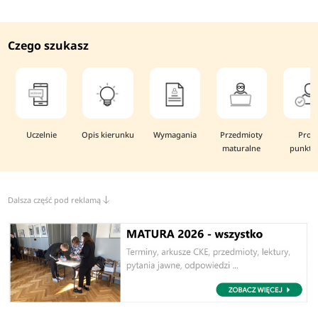
Czego szukasz
Uczelnie
Opis kierunku
Wymagania
Przedmioty
Prog
maturalne
punkto
Dalsza część pod reklamą