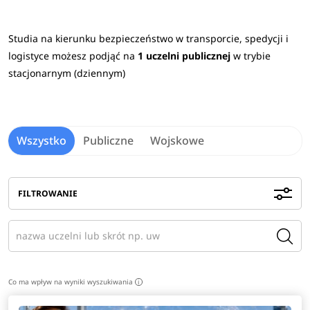
specjalności / ścieżki kształcenia.
Studia na kierunku bezpieczeństwo w transporcie, spedycji i
W procesie rekrutacji na studia 2026/2027 na kierunku
logistyce możesz podjąć na
1 uczelni publicznej
w trybie
b
ezpieczeństwo w transporcie, spedycji i
stacjonarnym (dziennym)
logistyce
najczęściej p
odstawą kwalifikacji jest złożenie
wymaganych dokumentów.
Sprawdź
wymagane
przedmioty maturalne na uczelniach
>
Wszystko
Publiczne
Wojskowe
Praca po studiach
Absolwenci studiów tego typu zatrudniani są w strukturach
FILTROWANIE
administracji publicznej, organizacjach zajmujących się
bezpieczeństwem obywateli lub w zespołach reagowania
kryzysowego.
Zobacz
pełen opis kierunku
>
Co ma wpływ na wyniki wyszukiwania
i