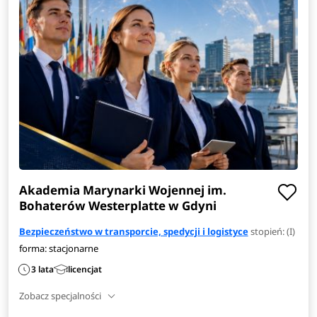
Akademia Marynarki Wojennej im.
Bohaterów Westerplatte w Gdyni
Bezpieczeństwo w transporcie, spedycji i logistyce
stopień: (I)
forma: stacjonarne
3 lata
licencjat
Zobacz specjalności