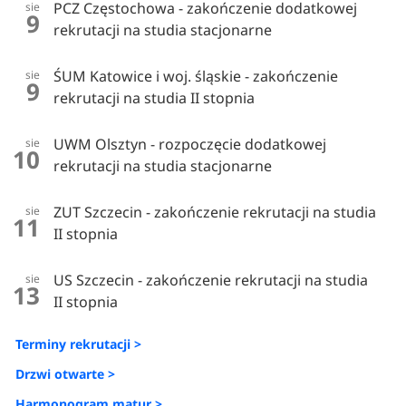
PCZ Częstochowa - zakończenie dodatkowej
sie
9
rekrutacji na studia stacjonarne
ŚUM Katowice i woj. śląskie - zakończenie
sie
9
rekrutacji na studia II stopnia
UWM Olsztyn - rozpoczęcie dodatkowej
sie
10
rekrutacji na studia stacjonarne
ZUT Szczecin - zakończenie rekrutacji na studia
sie
11
II stopnia
US Szczecin - zakończenie rekrutacji na studia
sie
13
II stopnia
Terminy rekrutacji >
Drzwi otwarte >
Harmonogram matur >