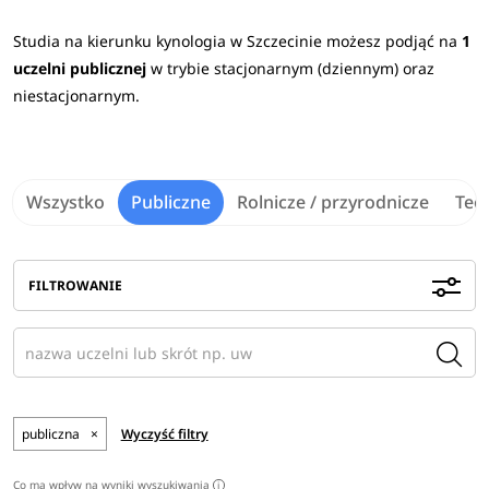
Studia na kierunku kynologia w Szczecinie możesz podjąć na
1
uczelni publicznej
w trybie stacjonarnym (dziennym) oraz
niestacjonarnym.
Wszystko
Publiczne
Rolnicze / przyrodnicze
Tec
FILTROWANIE
publiczna
×
Wyczyść filtry
Co ma wpływ na wyniki wyszukiwania
i