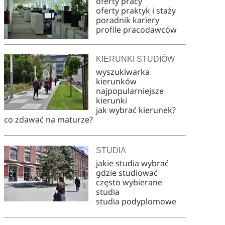
oferty pracy
oferty praktyk i staży
poradnik kariery
profile pracodawców
KIERUNKI STUDIÓW
wyszukiwarka
kierunków
najpopularniejsze
kierunki
jak wybrać kierunek?
co zdawać na maturze?
STUDIA
jakie studia wybrać
gdzie studiować
często wybierane
studia
studia podyplomowe