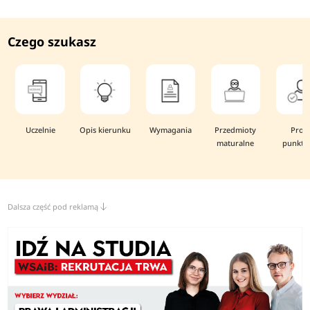
Czego szukasz
Uczelnie
Opis kierunku
Wymagania
Przedmioty
Prog
maturalne
punkto
Dalsza część pod reklamą