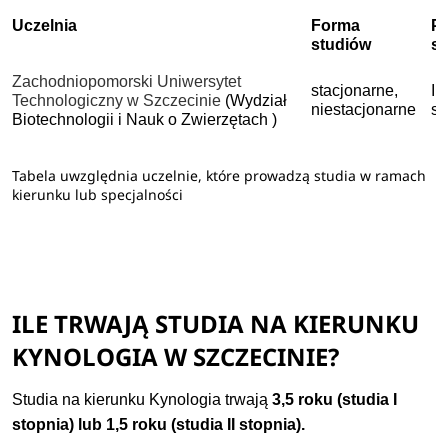
Uczelnia
Forma
P
studiów
s
Zachodniopomorski Uniwersytet
stacjonarne,
I 
Technologiczny w Szczecinie
(Wydział
niestacjonarne
st
Biotechnologii i Nauk o Zwierzętach )
Tabela uwzględnia uczelnie, które prowadzą studia w ramach
kierunku lub specjalności
ILE TRWAJĄ STUDIA NA KIERUNKU
KYNOLOGIA W SZCZECINIE?
Studia na kierunku Kynologia trwają
3,5 roku (studia I
stopnia) lub 1,5 roku (studia II stopnia).