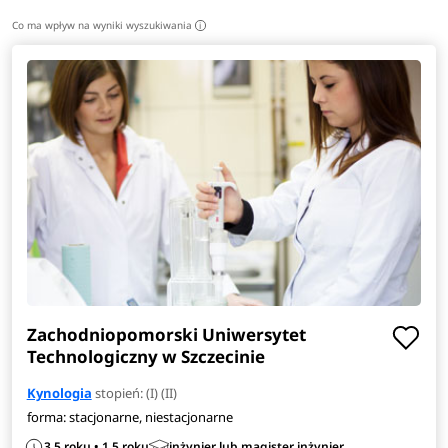
Co ma wpływ na wyniki wyszukiwania
i
Zachodniopomorski Uniwersytet
Technologiczny w Szczecinie
Kynologia
stopień: (I) (II)
forma: stacjonarne, niestacjonarne
3,5 roku • 1,5 roku
inżynier lub magister inżynier