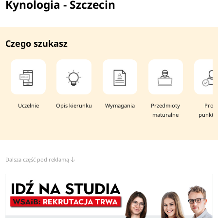
Kynologia - Szczecin
Czego szukasz
Uczelnie
Opis kierunku
Wymagania
Przedmioty
Prog
maturalne
punkto
Dalsza część pod reklamą