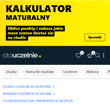
0
1
Studia
Kierunki studiów
Uczelnie
Matura
P
STUDIA I UCZELNIE W SZCZECINIE
KIERUNKI STUDIÓW W SZCZECINIE
STUDIA BIOLOGICZNE I PRZYRODNICZE SZCZECIN