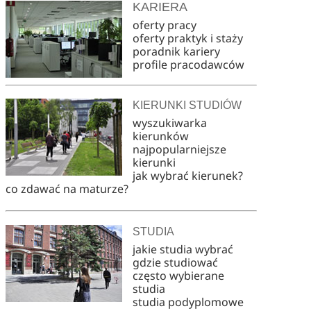
KARIERA
oferty pracy
oferty praktyk i staży
poradnik kariery
profile pracodawców
KIERUNKI STUDIÓW
wyszukiwarka
kierunków
najpopularniejsze
kierunki
jak wybrać kierunek?
co zdawać na maturze?
STUDIA
jakie studia wybrać
gdzie studiować
często wybierane
studia
studia podyplomowe