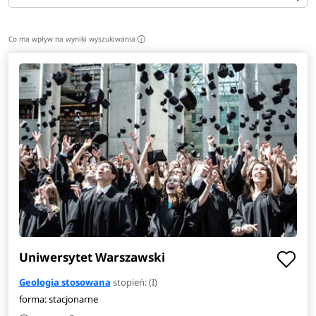
gazowym, górniczym czy w budownictwie i inżynierii
środowiska. Odnajdzie się również w roli hydrogeologa
Co ma wpływ na wyniki wyszukiwania
i
bądź konsultanta geologicznego.
Zobacz
pełen opis
kierunku
>
Uniwersytet Warszawski
Geologia stosowana
stopień: (I)
forma: stacjonarne