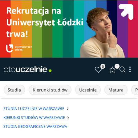
0
1
Studia
Kierunki studiów
Uczelnie
Matura
P
STUDIA I UCZELNIE W WARSZAWIE
KIERUNKI STUDIÓW W WARSZAWIE
STUDIA GEOGRAFICZNE WARSZAWA