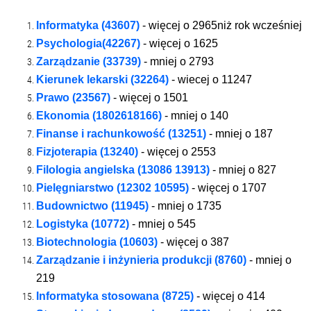
Informatyka (43607)
- więcej o 2965niż rok wcześniej
Psychologia(42267)
- więcej o 1625
Zarządzanie (33739)
- mniej o 2793
Kierunek lekarski (32264)
- wiecej o 11247
Prawo (23567)
- więcej o 1501
Ekonomia (1802618166)
- mniej o 140
Finanse i rachunkowość (13251)
- mniej o 187
Fizjoterapia (13240)
- więcej o 2553
Filologia angielska (13086 13913)
- mniej o 827
Pielęgniarstwo (12302 10595)
- więcej o
1707
Budownictwo (11945)
- mniej o 1735
Logistyka (10772)
- mniej o 545
Biotechnologia (10603)
- więcej o 387
Zarządzanie i inżynieria produkcji (8760)
- mniej o
219
Informatyka stosowana (8725)
- więcej o
414