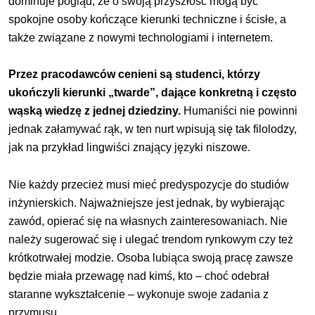
dominuje pogląd, że o swoją przyszłość mogą być
spokojne osoby kończące kierunki techniczne i ścisłe, a
także związane z nowymi technologiami i interne­tem.
Przez pracodawców cenieni są studenci, którzy
ukończyli kierunki „twarde”, dające konkretną i często
wąską wiedzę z jednej dziedziny.
Humaniści nie po­winni
jednak załamywać rąk, w ten nurt wpisują się tak filolodzy,
jak na przykład lingwiści znający języki niszowe.
Nie każdy przecież musi mieć predyspozycje do studiów
inżynierskich. Najważniejsze jest jednak, by wybierając
zawód, opierać się na własnych zaintereso­waniach. Nie
należy sugerować się i ulegać trendom rynkowym czy też
krótkotrwałej modzie. Osoba lubiąca swoją pracę zawsze
będzie miała przewagę nad kimś, kto – choć odebrał
staranne wykształcenie – wykonuje swoje zadania z
przymusu.