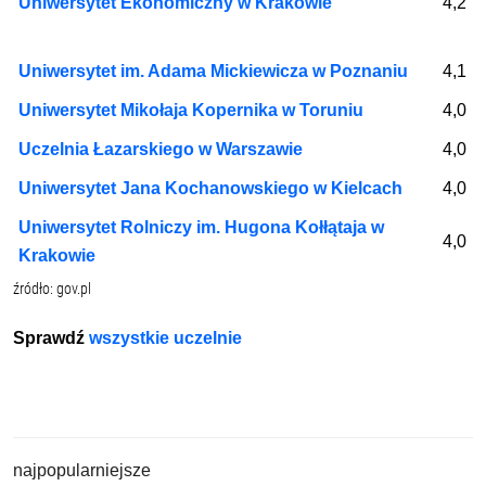
Uniwersytet Ekonomiczny w Krakowie
4,2
Uniwersytet im. Adama Mickiewicza w Poznaniu
4,1
Uniwersytet Mikołaja Kopernika w Toruniu
4,0
Uczelnia Łazarskiego w Warszawie
4,0
Uniwersytet Jana Kochanowskiego w Kielcach
4,0
Uniwersytet Rolniczy im. Hugona Kołłątaja w
4,0
Krakowie
źródło: gov.pl
Sprawdź
wszystkie uczelnie
najpopularniejsze