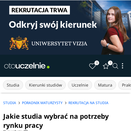
0
1
Studia
Kierunki studiów
Uczelnie
Matura
Prakt
STUDIA
PORADNIK MATURZYSTY
REKRUTACJA NA STUDIA
Jakie studia wybrać na potrzeby
rynku pracy