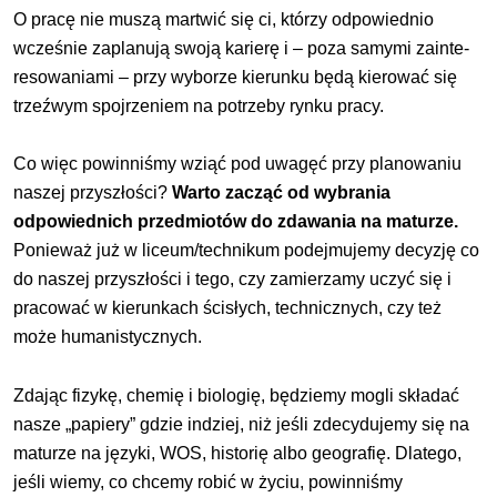
O pracę nie muszą martwić się ci, którzy odpowiednio
wcześnie zaplanują swoją karierę i – poza samymi zainte­
resowaniami – przy wyborze kierunku będą kierować się
trzeźwym spojrzeniem na potrzeby rynku pracy.
Co więc powinniśmy wziąć pod uwagęć przy planowaniu
naszej przyszłości?
Warto zacząć od wybrania
odpowiednich przedmiotów do zdawania na maturze.
Ponieważ już w liceum/technikum podejmujemy decyzję co
do naszej przyszłości i tego, czy zamierzamy uczyć się i
pracować w kierun­kach ścisłych, technicznych, czy też
może humanistycz­nych.
Zdając fizykę, chemię i biologię, będziemy mogli składać
nasze „papiery” gdzie indziej, niż jeśli zdecyduje­my się na
maturze na języki, WOS, historię albo geografię. Dlatego,
jeśli wiemy, co chcemy robić w życiu, powinni­śmy