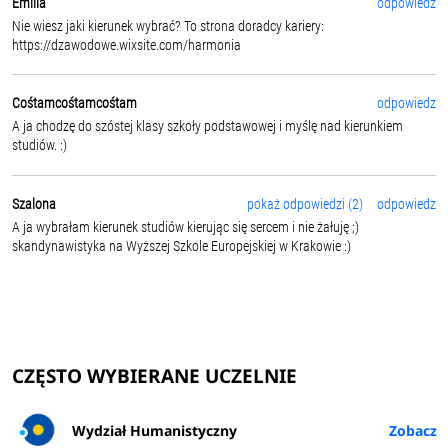
Emilia
odpowiedz
Nie wiesz jaki kierunek wybrać? To strona doradcy kariery:
https://dzawodowe.wixsite.com/harmonia
Cośtamcośtamcośtam
odpowiedz
A ja chodzę do szóstej klasy szkoły podstawowej i myślę nad kierunkiem
studiów. :)
Szalona
pokaż odpowiedzi (2)
odpowiedz
A ja wybrałam kierunek studiów kierując się sercem i nie żałuję ;)
skandynawistyka na Wyższej Szkole Europejskiej w Krakowie :)
CZĘSTO WYBIERANE UCZELNIE
Wydział Humanistyczny