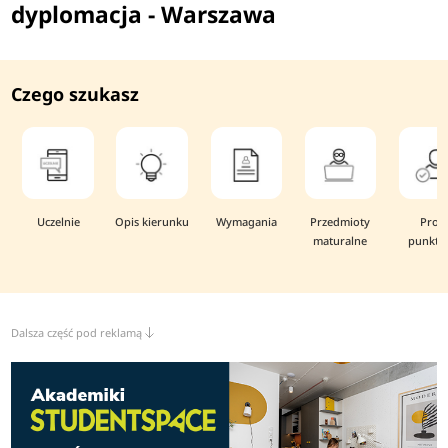
dyplomacja - Warszawa
Czego szukasz
Uczelnie
Opis kierunku
Wymagania
Przedmioty
Prog
maturalne
punkto
Dalsza część pod reklamą