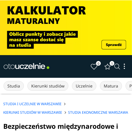
0
1
Studia
Kierunki studiów
Uczelnie
Matura
P
STUDIA I UCZELNIE W WARSZAWIE
KIERUNKI STUDIÓW W WARSZAWIE
STUDIA EKONOMICZNE WARSZAWA
Bezpieczeństwo międzynarodowe i