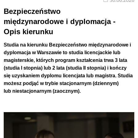
30.06.2026
Bezpieczeństwo
międzynarodowe i dyplomacja -
Opis kierunku
Studia na kierunku Bezpieczeństwo międzynarodowe i
dyplomacja
w Warszawie
to studia
licencjackie lub
magisterskie
,
których program kształcenia trwa
3 lata
(studia I stopnia) lub 2 lata (studia II stopnia)
i kończy
się uzyskaniem dyplomu licencjata lub
magistra
.
Studia
możesz podjąć w trybie
stacjonarnym (dziennym)
lub
niestacjonarnym
(zaocznym)
.