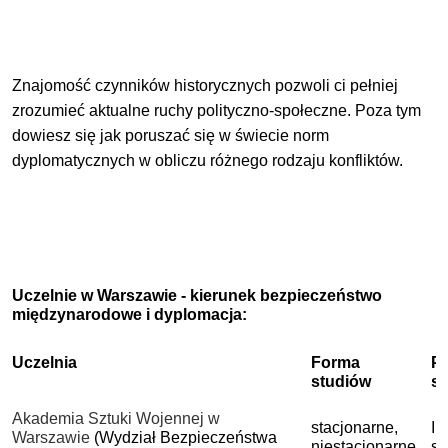
Znajomość czynników historycznych pozwoli ci pełniej
zrozumieć aktualne ruchy polityczno-społeczne. Poza tym
dowiesz się jak poruszać się w świecie norm
dyplomatycznych w obliczu różnego rodzaju konfliktów.
Uczelnie w Warszawie - kierunek bezpieczeństwo
międzynarodowe i dyplomacja:
Uczelnia
Forma
P
studiów
s
Akademia Sztuki Wojennej w
stacjonarne,
I 
Warszawie
(Wydział Bezpieczeństwa
niestacjonarne
st