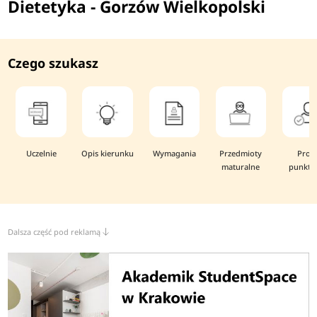
Dietetyka - Gorzów Wielkopolski
Czego szukasz
Uczelnie
Opis kierunku
Wymagania
Przedmioty
Prog
maturalne
punkto
Dalsza część pod reklamą