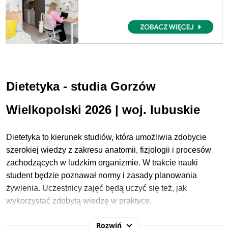
D
ietetyka
-
studia G
orzów
Wielkopolski 2026
| woj. l
ubuskie
Dietetyka to kierunek studiów, która umożliwia zdobycie
szerokiej wiedzy z zakresu anatomii, fizjologii i procesów
zachodzących w ludzkim organizmie. W trakcie nauki
student będzie poznawał normy i zasady planowania
żywienia. Uczestnicy zajęć będą uczyć się też, jak
wykorzystać zdobytą wiedzę w praktyce.
Rozwiń
W procesie rekrutacji na studia w Gorzowie