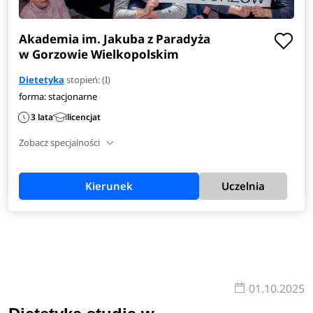
Akademia im. Jakuba z Paradyża
w Gorzowie Wielkopolskim
Dietetyka
stopień: (I)
forma: stacjonarne
3 lata
licencjat
Zobacz specjalności
Kierunek
Uczelnia
01.10.2025