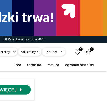
Rekrutacja na studia 2026
0
1
Terminy
Kalkulatory
Arkusze
licea
technika
matura
egzamin 8klasisty