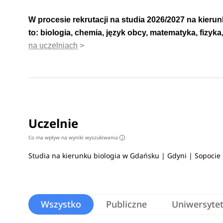
W procesie rekrutacji na studia 2026/2027 na kier
to: biologia, chemia, język obcy, matematyka, fizyka
na uczelniach
>
Specjaliści w dziedzinie biologii, często podejmują 
stacjach sanitarno-epidemiologicznych. Wszechstronne
pracy w zakładach hodowli zwierząt i roślin, przemyś
Uczelnie
Co ma wpływ na wyniki wyszukiwania
i
Studia na kierunku biologia w Gdańsku | Gdyni | Sopoci
Wszystko
Publiczne
Uniwersyte