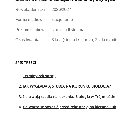
Rok akademicki
2026/2027
Forma studiów
stacjonarne
Poziom studiów
studia I i II stopnia
Czas trwania
3 lata (studia I stopnia), 2 lata (stud
SPIS TREŚCI
Terminy rekrutacji
JAK WYGLĄDAJĄ STUDIA NA KIERUNKU BIOLOGIA?
Ile trwają studia na kierunku Biologia w Trójmieście
Co warto sprawdzić przed rekrutacją na kierunek Bi