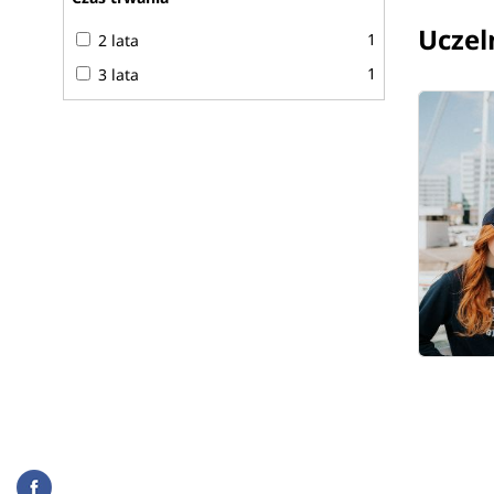
Uczel
1
2 lata
1
3 lata