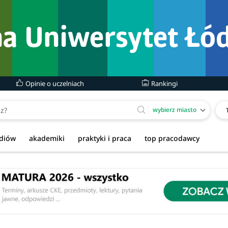
Opinie o uczelniach
Rankingi
wybierz miasto
udiów
akademiki
praktyki i praca
top pracodawcy