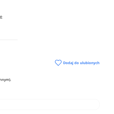
ne
ch, czy
jęcie
u
>
Dodaj do ulubionych
ennym).