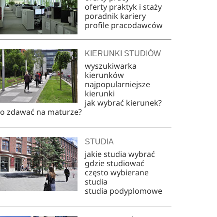
oferty praktyk i staży
poradnik kariery
profile pracodawców
KIERUNKI STUDIÓW
wyszukiwarka
kierunków
najpopularniejsze
kierunki
jak wybrać kierunek?
co zdawać na maturze?
STUDIA
jakie studia wybrać
gdzie studiować
często wybierane
studia
studia podyplomowe