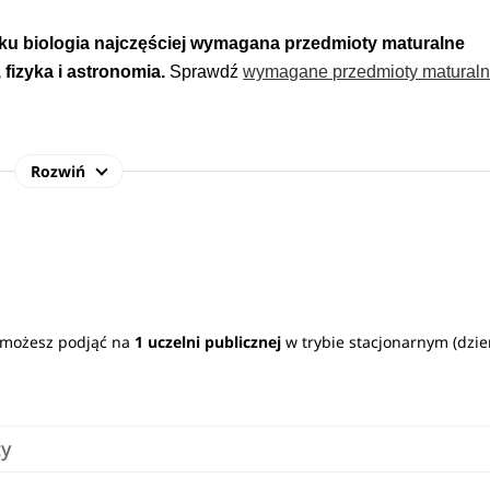
unku biologia najczęściej wymagana przedmioty maturalne
, fizyka i astronomia.
Sprawdź
wymagane przedmioty matural
pracę w ośrodkach naukowo-badawczych, laboratoriach medyczny
Rozwiń
 wykształcenie z zakresu nauk biologicznych pozawala na pod
le farmaceutycznym czy spożywczym.
Zobacz
pełen opis kierunk
e możesz podjąć na
1 uczelni publicznej
w trybie stacjonarnym (dzi
ty