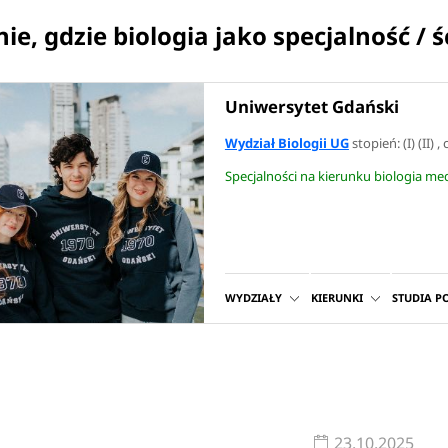
nie, gdzie biologia jako specjalność / 
Uniwersytet Gdański
Wydział Biologii UG
stopień: (I) (II) ,
Specjalności na kierunku biologia m
WYDZIAŁY
KIERUNKI
STUDIA 
23.10.2025