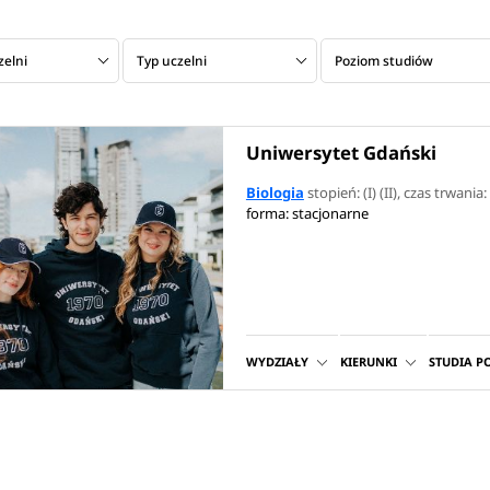
zelni
Typ uczelni
Poziom studiów
Uniwersytet Gdański
Biologia
stopień: (I) (II)
, czas trwania: 
forma: stacjonarne
WYDZIAŁY
KIERUNKI
STUDIA 