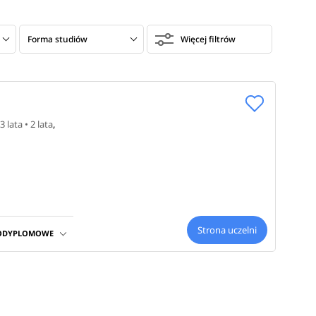
Forma studiów
Więcej filtrów
3 lata • 2 lata
,
Strona uczelni
PODYPLOMOWE