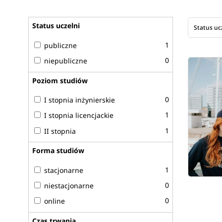
Status uczelni
Status uc
1
publiczne
0
niepubliczne
Poziom studiów
0
I stopnia inżynierskie
1
I stopnia licencjackie
1
II stopnia
Forma studiów
1
stacjonarne
0
niestacjonarne
0
online
Czas trwania