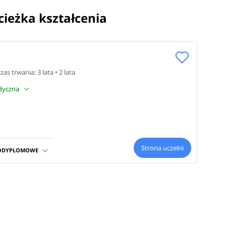
ścieżka kształcenia
 czas trwania: 3 lata • 2 lata
edyczna
Strona uczelni
PODYPLOMOWE