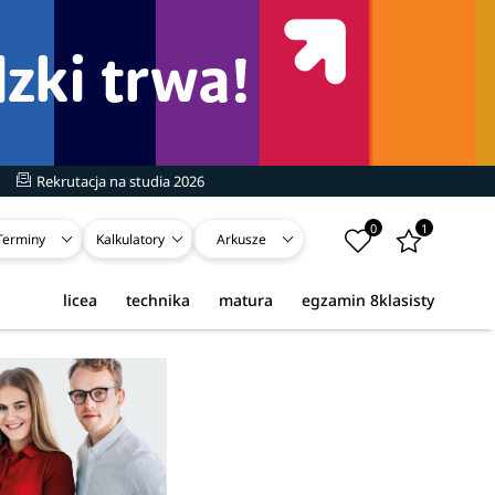
Rekrutacja na studia 2026
0
1
Terminy
Kalkulatory
Arkusze
licea
technika
matura
egzamin 8klasisty