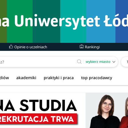
Opinie o uczelniach
Rankingi
wybierz miasto
udiów
akademiki
praktyki i praca
top pracodawcy