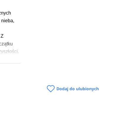
k
cznych
 nieba,
 Z
czątku
yszłości.
i, 
Dodaj do ulubionych
zedmioty 
racy w