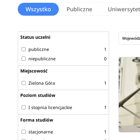
obserwatorium. Choć jednym z naturalnych kierunków k
Wszystko
Publiczne
Uniwersyte
uniwersytetach czy w centrach astronomicznych – to ni
interdyscyplinarną, ściśle powiązaną z nowoczesnymi 
inżynierią, co otwiera przed absolwentami szereg możl
kontynuować karierę naukową, często angażują się w 
Status uczelni
Wojewód
pochodzących z największych teleskopów naziemnych i
publiczne
1
pracujące w sieciach interferometrycznych. Praca w 
znajomości języków programowania (np. Python, C++, 
niepubliczne
0
danych.
Zobacz
pełen opis kierunku
>
Miejscowość
Zielona Góra
1
Poziom studiów
I stopnia licencjackie
1
Forma studiów
stacjonarne
1