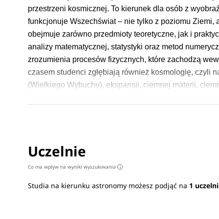
przestrzeni kosmicznej. To kierunek dla osób z wyobraź
funkcjonuje Wszechświat – nie tylko z poziomu Ziemi,
obejmuje zarówno przedmioty teoretyczne, jak i praktyc
analizy matematycznej, statystyki oraz metod numerycz
zrozumienia procesów fizycznych, które zachodzą wewn
czasem studenci zgłębiają również kosmologię, czyli n
(Wielkiego Wybuchu), ekspansji, ciemnej materii, ciemn
W procesie rekrutacji na studia 2026/2027 na kier
Uczelnie
języka obcego nowożytnego oraz 1 przedmiotu do wy
maturalne na uczelniach
 >
Co ma wpływ na wyniki wyszukiwania
i
Studia na kierunku astronomy możesz podjąć na
1 uczelni
Praca po studiach
Absolwenci mają przed sobą różnorodne ścieżki zawod