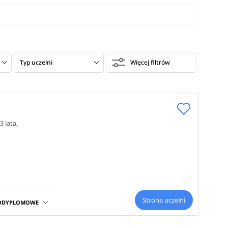
ych, na
az
ię
nych
Typ uczelni
Więcej filtrów
eskopy
eniowych,
ami
3 lata
,
Strona uczelni
PODYPLOMOWE