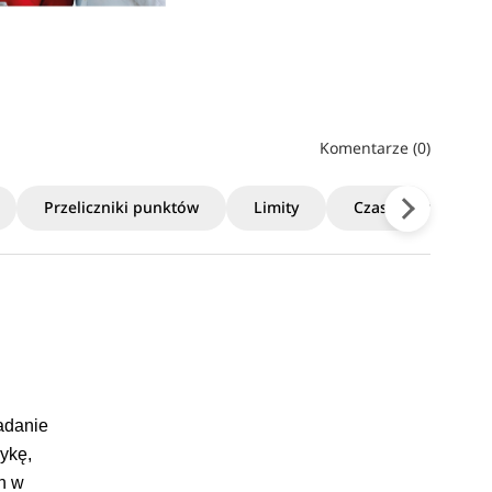
Komentarze (0)
Przeliczniki punktów
Limity
Czas trwania
adanie
zykę,
h w