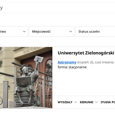
ariery jest działalność naukowa – praca w instytutach badawcz
ty
e jest to jedyna opcja. Współczesna astronomia jest dziedziną
technologiami, obliczeniami komputerowymi, analizą danych or
iwości również w sektorze prywatnym. Osoby, które zdecydują s
międzynarodowe projekty badawcze, biorą udział w analizie da
ztwo
Miejscowość
Status uczelni
 kosmicznych, takich jak teleskop Jamesa Webba czy radiotel
takim środowisku wymaga zaawansowanych umiejętności oblicz
Fortran), modelowania matematycznego i pracy z dużymi zbior
Uniwersytet Zielonogórski
Astronomy
stopień: (I)
, czas trwania: 
forma: stacjonarne
WYDZIAŁY
KIERUNKI
STUDIA 