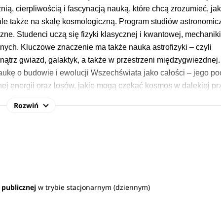
nią, cierpliwością i fascynacją nauką, które chcą zrozumieć, ja
 ale także na skalę kosmologiczną. Program studiów astronomi
zne. Studenci uczą się fizyki klasycznej i kwantowej, mechaniki
nych. Kluczowe znaczenie ma także nauka astrofizyki – czyli
ątrz gwiazd, galaktyk, a także w przestrzeni międzygwiezdnej.
aukę o budowie i ewolucji Wszechświata jako całości – jego po
ej energii oraz losów, jakie mogą czekać kosmos w dalekiej prz
Rozwiń
unku astronomy uwzględnia się
wyniki na maturze z
matematyk
boru z: chemia, fizyka, informatyka. 
Sprawdź 
wymagane pr
 publicznej
w trybie stacjonarnym (dziennym)
owe, które wykraczają daleko poza klasyczne wyobrażenie o p