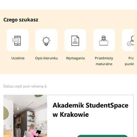
Czego szukasz
Uczelnie
Opis kierunku
Wymagania
Przedmioty
Prog
maturalne
punkto
Dalsza część pod reklamą