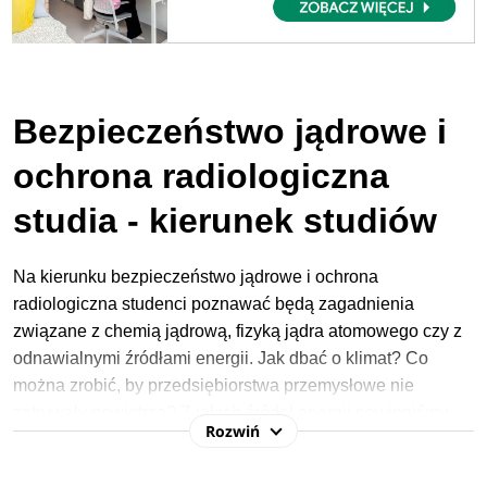
Bezpieczeństwo jądrowe i
ochrona radiologiczna
studia - kierunek studiów
Na kierunku bezpieczeństwo jądrowe i ochrona
radiologiczna studenci
poznawać będą zagadnienia
związane z chemią jądrową, fizyką jądra atomowego czy z
odnawialnymi źródłami energii.
Jak dbać o klimat? Co
można zrobić, by przedsiębiorstwa przemysłowe nie
zatruwały powietrza? Z jakich źródeł energii powinniśmy
Rozwiń
korzystać? Odpowiedzi na te pytania znajdą studenci tego
kierunku.